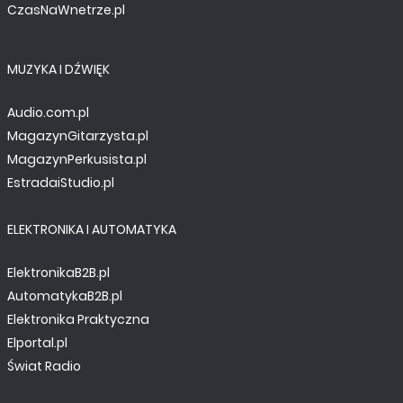
CzasNaWnetrze.pl
MUZYKA I DŹWIĘK
Audio.com.pl
TUTORIALE
MagazynGitarzysta.pl
Renesas Synergy - Internet Rzeczy w zasięgu ręki.
MagazynPerkusista.pl
cz. 1
EstradaiStudio.pl
ELEKTRONIKA I AUTOMATYKA
ElektronikaB2B.pl
AutomatykaB2B.pl
Elektronika Praktyczna
Elportal.pl
Świat Radio