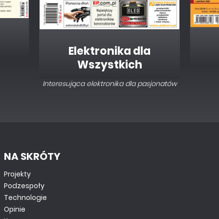
Programowanie paneli HMI (2)
Elektronika dla
Wszystkich
Interesująca elektronika dla pasjonatów
NA SKRÓTY
TUTORIALE
Projekty
Wyświetlacz firmy Riverdi z modułem
rozszerzającym dla Arduino
Podzespoły
Technologie
Opinie