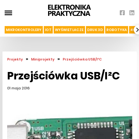
MIKROKONTROLERY
IOT
WYŚWIETLACZE
DRUK 3D
ROBOTYKA
4G I
»
»
Projekty
Miniprojekty
Przejściówka USB/I²C
Przejściówka USB/I²C
01 maja 2016