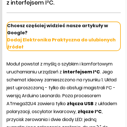
z interfejsem I²C.
Chcesz częściej widzieć nasze artykuły w
Google?
Dodaj Elektronika Praktyczna do ulubionych
źródeł
Moduł powstał z myślą o szybkim i komfortowym
uruchamianiu urządzeń z
interfejsem I²C
. Jego
schemat ideowy zamieszczono na rysunku 1. Układ
jest uproszczoną - tylko do obsługi magistrali I²C -
wersją Arduino Leonardo. Poza procesorem
ATmega32U4 zawiera tylko
złącza USB
z układem
polaryzacji, oscylator kwarcowy,
złącze I²C
,
przycisk zerowania i dwie diody LED: jedną