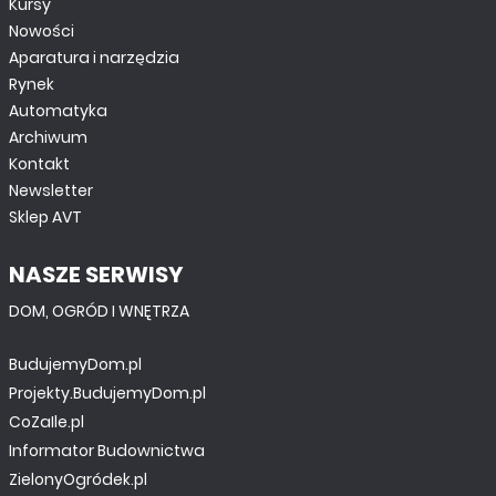
Kursy
Nowości
Aparatura i narzędzia
Rynek
Automatyka
Archiwum
Kontakt
Newsletter
Sklep AVT
TUTORIALE
NASZE SERWISY
Pierwsze kroki z FPGA. Szkoła MAXimatora -
DOM, OGRÓD I WNĘTRZA
pierwszy projekt z edytorem schematów. cz. 2
BudujemyDom.pl
Projekty.BudujemyDom.pl
CoZaIle.pl
Informator Budownictwa
ZielonyOgródek.pl