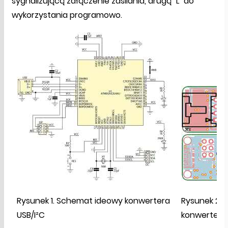
sygnalizującą załączenie zasilania, drugą "L" do
wykorzystania programowo.
Rysunek 1. Schemat ideowy konwertera
Rysunek 2.
USB/I²C
konwertera 