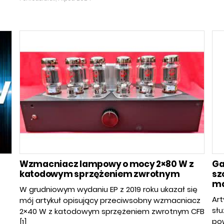
Wzmacniacz lampowy o mocy 2×80 W z
Ga
katodowym sprzężeniem zwrotnym
sz
ma
W grudniowym wydaniu EP z 2019 roku ukazał się
Art
mój artykuł opisujący przeciwsobny wzmacniacz
słu
2×40 W z katodowym sprzężeniem zwrotnym CFB
po
[1]....