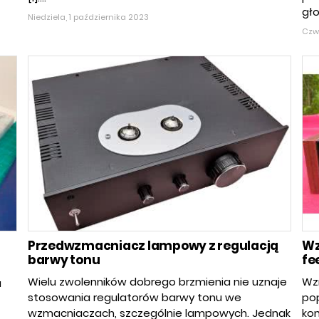
gło
Niedziela, 1 października 2023
Czwa
Przedwzmacniacz lampowy z regulacją
Wz
barwy tonu
fe
Wielu zwolenników dobrego brzmienia nie uznaje
Wz
a
stosowania regulatorów barwy tonu we
pop
wzmacniaczach, szczególnie lampowych. Jednak
kon