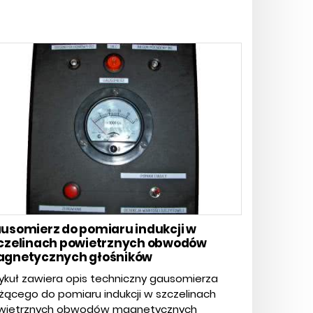
usomierz do pomiaru indukcji w
czelinach powietrznych obwodów
gnetycznych głośników
ykuł zawiera opis techniczny gausomierza
żącego do pomiaru indukcji w szczelinach
wietrznych obwodów magnetycznych