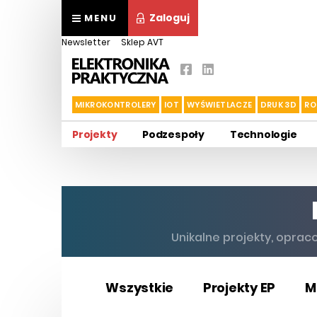
Zaloguj
MENU
Newsletter
Sklep AVT
MIKROKONTROLERY
IOT
WYŚWIETLACZE
DRUK 3D
RO
Projekty
Podzespoły
Technologie
Unikalne projekty, opraco
Wszystkie
Projekty EP
M