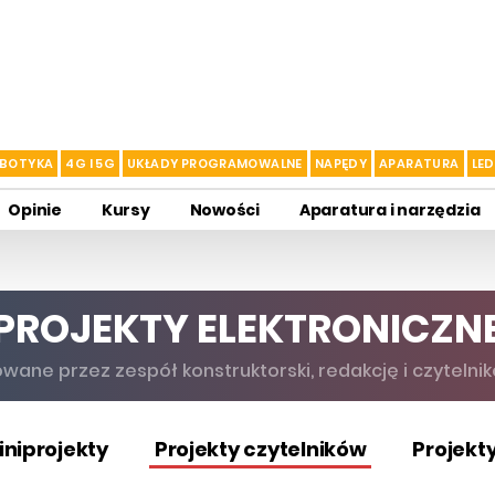
BOTYKA
4G I 5G
UKŁADY PROGRAMOWALNE
NAPĘDY
APARATURA
LED
Opinie
Kursy
Nowości
Aparatura i narzędzia
PROJEKTY ELEKTRONICZN
wane przez zespół konstruktorski, redakcję i czytelnik
iniprojekty
Projekty czytelników
Projekt