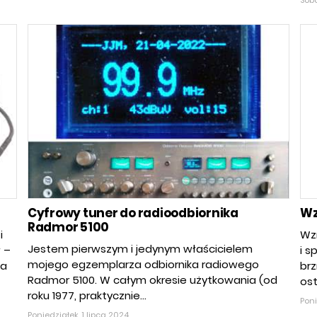
Sobo
Cyfrowy tuner do radioodbiornika
Wz
Radmor 5100
i
Wz
Jestem pierwszym i jedynym właścicielem
w –
i s
mojego egzemplarza odbiornika radiowego
Na
brz
Radmor 5100. W całym okresie użytkowania (od
ost
roku 1977, praktycznie...
Poni
Poniedziałek, 1 lipca 2024