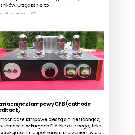
śników. Urządzenie to...
rtek, 1 czerwca 2023
macniacz lampowy CFB (cathode
edback)
macniacze lampowe cieszą się niesłabnącą
ularnością w kręgach DiY. Nic dziwnego, taka
strukcja jest niespełnionym marzeniem wielu...