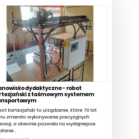
anowisko dydaktyczne - robot
rtezjański z taśmowym systemem
ansportowym
ot kartezjański to urządzenie, które 70 lat
mu zmieniło wykonywanie precyzyjnych
racji, a obecnie pozwala na wydajniejsze
ałanie...