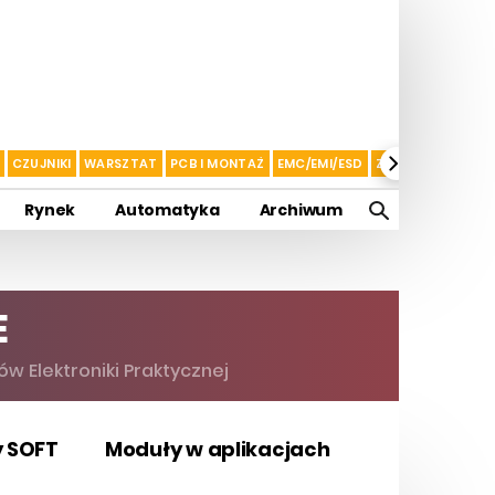
CZUJNIKI
WARSZTAT
PCB I MONTAŻ
EMC/EMI/ESD
ZASILANIE I AKU
Rynek
Automatyka
Archiwum
E
ów Elektroniki Praktycznej
y SOFT
Moduły w aplikacjach