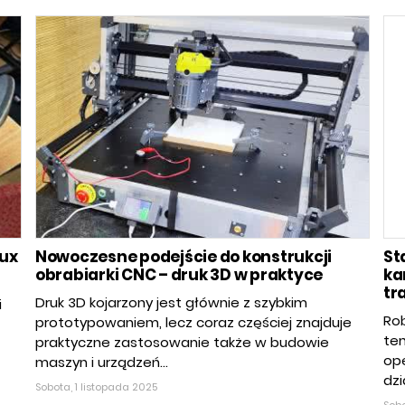
Lux
Nowoczesne podejście do konstrukcji
St
obrabiarki CNC – druk 3D w praktyce
ka
tr
Druk 3D kojarzony jest głównie z szybkim
i
Rob
prototypowaniem, lecz coraz częściej znajduje
te
praktyczne zastosowanie także w budowie
ope
maszyn i urządzeń...
dzi
Sobota, 1 listopada 2025