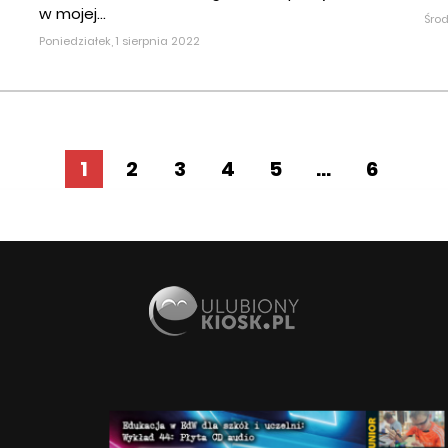
w mojej...
Środ
Poniedziałek, 1 sierpnia 2022
1
2
3
4
5
...
6