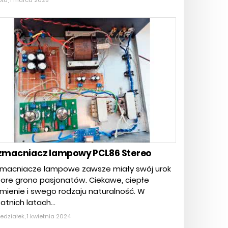
ta, 1 marca 2025
macniacz lampowy PCL86 Stereo
macniacze lampowe zawsze miały swój urok
pore grono pasjonatów. Ciekawe, ciepłe
mienie i swego rodzaju naturalność. W
atnich latach...
edziałek, 1 kwietnia 2024