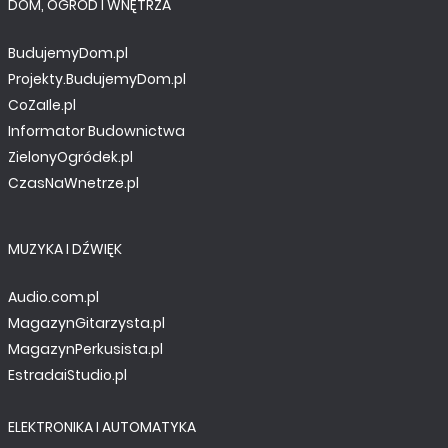
DOM, OGRÓD I WNĘTRZA
BudujemyDom.pl
Projekty.BudujemyDom.pl
CoZaIle.pl
Informator Budownictwa
ZielonyOgródek.pl
CzasNaWnetrze.pl
MUZYKA I DŹWIĘK
Audio.com.pl
MagazynGitarzysta.pl
MagazynPerkusista.pl
EstradaiStudio.pl
ELEKTRONIKA I AUTOMATYKA