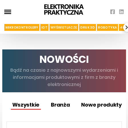
MIKROKONTROLERY
IOT
WYŚWIETLACZE
DRUK 3D
ROBOTYKA
4G I
NOWOŚCI
Bądź na czasie z najnowszymi wydarzeniami i
informacjami produktowymi z firm z branży
elektronicznej
Wszystkie
Branża
Nowe produkty