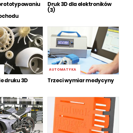
 prototypowaniu
Druk 3D dla elektroników
(3)
ochodu
A
AUTOMATYKA
e druku 3D
Trzeci wymiar medycyny