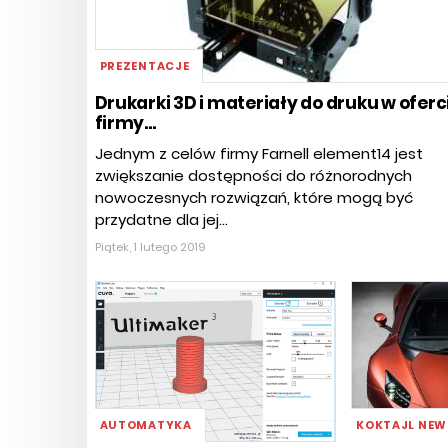
PREZENTACJE
Drukarki 3D i materiały do druku w oferc
firmy...
Jednym z celów firmy Farnell element14 jest
zwiększanie dostępności do różnorodnych
nowoczesnych rozwiązań, które mogą być
przydatne dla jej...
Piątek, 1 lutego 2019
AUTOMATYKA
KOKTAJL NE