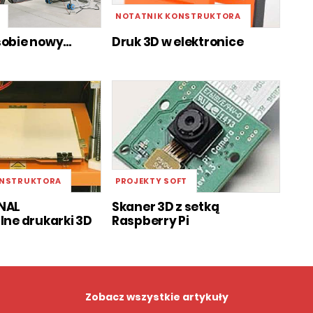
NOTATNIK KONSTRUKTORA
obie nowy...
Druk 3D w elektronice
ONSTRUKTORA
PROJEKTY SOFT
NAL
Skaner 3D z setką
lne drukarki 3D
Raspberry Pi
Zobacz wszystkie artykuły