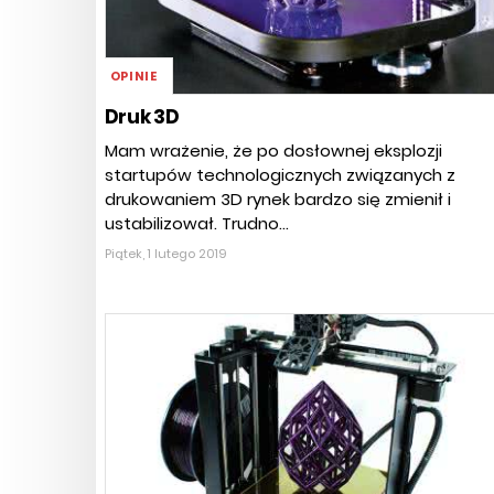
OPINIE
Druk 3D
Mam wrażenie, że po dosłownej eksplozji
startupów technologicznych związanych z
drukowaniem 3D rynek bardzo się zmienił i
ustabilizował. Trudno...
Piątek, 1 lutego 2019