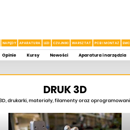
NAPĘDY
APARATURA
LED
CZUJNIKI
WARSZTAT
PCB I MONTAŻ
EMC
Opinie
Kursy
Nowości
Aparatura i narzędzia
DRUK 3D
3D, drukarki, materiały, filamenty oraz oprogramowan