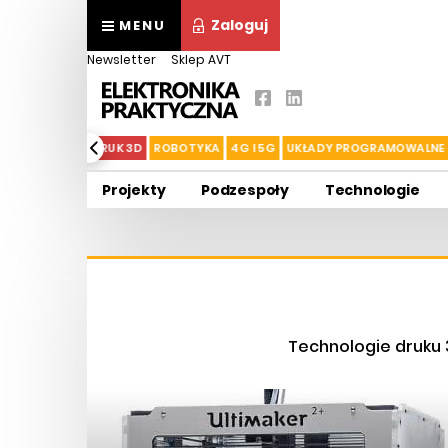
Zaloguj
MENU
Newsletter
Sklep AVT
YŚWIETLACZE
DRUK 3D
ROBOTYKA
4G I 5G
UKŁADY PROGRAMOWALNE
Projekty
Podzespoły
Technologie
Technologie druku 