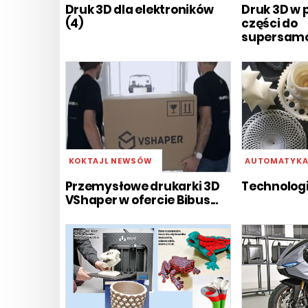
Druk 3D dla elektroników
Druk 3D w
(4)
części do
supersam
KOKTAJL NEWSÓW
AUTOMATYK
Przemysłowe drukarki 3D
Technologi
VShaper w ofercie Bibus...