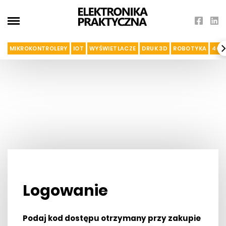
MIKROKONTROLERY
IOT
WYŚWIETLACZE
DRUK 3D
ROBOTYKA
4G I
Logowanie
Podaj kod dostępu otrzymany przy zakupie