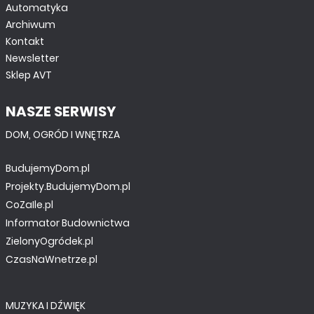
Automatyka
Archiwum
Kontakt
Newsletter
Sklep AVT
NASZE SERWISY
DOM, OGRÓD I WNĘTRZA
BudujemyDom.pl
Projekty.BudujemyDom.pl
CoZaIle.pl
Informator Budownictwa
ZielonyOgródek.pl
CzasNaWnetrze.pl
MUZYKA I DŹWIĘK