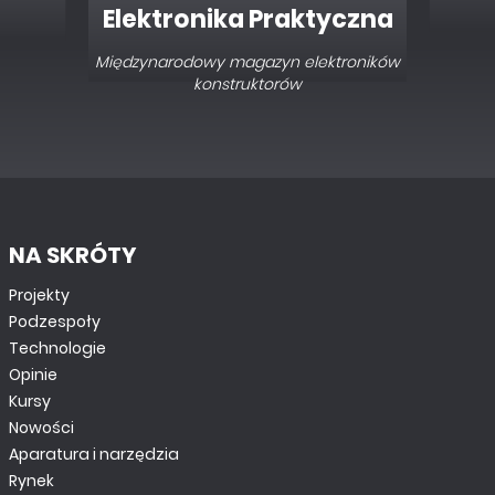
Elektronika dla
yn elektroników
Wszystkich
orów
Interesująca elektronika dla pasjonatów
NA SKRÓTY
Projekty
Podzespoły
Technologie
Opinie
Kursy
Nowości
Aparatura i narzędzia
Rynek