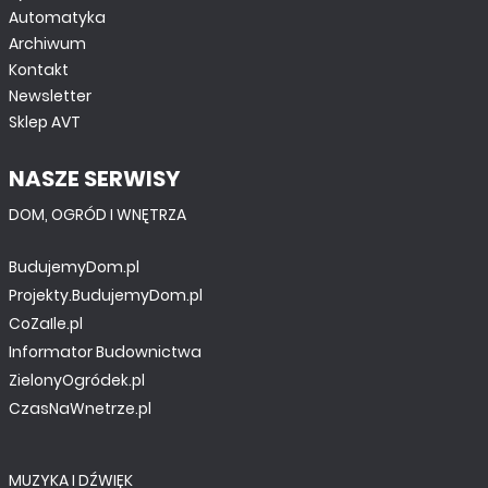
Automatyka
Archiwum
Kontakt
Newsletter
Sklep AVT
MINIPROJEKTY
NASZE SERWISY
Moduł GSM do Raspberry PI+
DOM, OGRÓD I WNĘTRZA
BudujemyDom.pl
Projekty.BudujemyDom.pl
CoZaIle.pl
Informator Budownictwa
ZielonyOgródek.pl
CzasNaWnetrze.pl
MUZYKA I DŹWIĘK