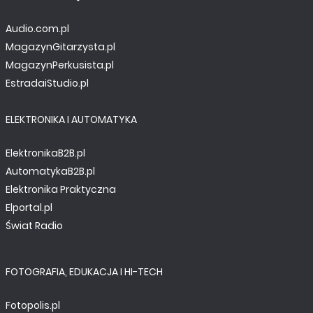
Audio.com.pl
MINIPROJEKTY
MagazynGitarzysta.pl
Miniaturowa ładowarka akumulatorów Li-Po typu
18650
MagazynPerkusista.pl
EstradaiStudio.pl
ELEKTRONIKA I AUTOMATYKA
ElektronikaB2B.pl
AutomatykaB2B.pl
Elektronika Praktyczna
Elportal.pl
Świat Radio
FOTOGRAFIA, EDUKACJA I HI-TECH
MINIPROJEKTY
Zasilacz buforowy dla Raspberry PI
Fotopolis.pl