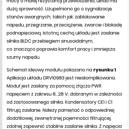
mocy o małej rezystancji przewodzenia, układ ma
dużą sprawność. Uzupełniono go o sygnalizację
stanów awaryjnych, takich jak: zablokowanie
napędu, przegrzanie, przeciążenie, zwarcie i blokadę
podnapięciową. Istotną cechą układu jest zasilanie
silnika BLDC przebiegiem sinusoidalnym,
co znacząco poprawia komfort pracy i zmniejsza
szumy napędu.
Schemat ideowy modułu pokazano na
rysunku 1
.
Aplikacja układu DRV10983 jest nieskomplikowana.
Moduł jest zasilany za pomocą złącza PWR
napięciem z zakresu 8…28 V, dobranym w zależności
od zastosowanego silnika. Kondensatory CE1 i C1
filtrują zasilanie. Należy pamiętać o odpowiedniej
dodatkowej, zewnętrznej pojemności filtrującej,
zdolnej zapewnić stabilne zasilanie silnika. Z napięcia