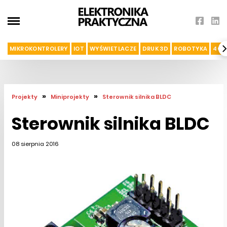
MIKROKONTROLERY
IOT
WYŚWIETLACZE
DRUK 3D
ROBOTYKA
4G I
»
»
Projekty
Miniprojekty
Sterownik silnika BLDC
Sterownik silnika BLDC
08 sierpnia 2016