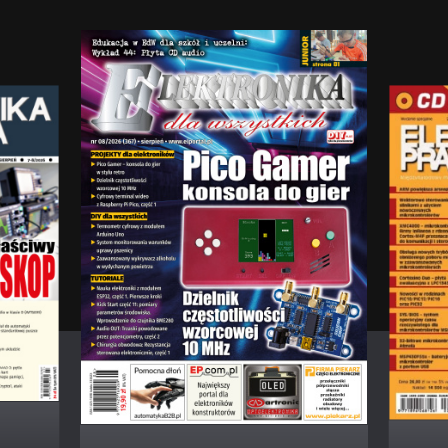
MINIPROJEKTY
Miniaturowa przetwornica podwyższająca 3,3
V/400 mA
MINIPROJEKTY
Miniaturowy wzmacniacz mocy z LM4952