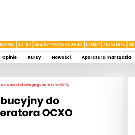
BOTYKA
4G I 5G
UKŁADY PROGRAMOWALNE
NAPĘDY
APARATURA
LED
Opinie
Kursy
Nowości
Aparatura i narzędzia
y do warsztatowego generatora OCXO
bucyjny do
eratora OCXO