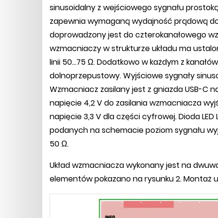
sinusoidalny z wejściowego sygnału prostok
zapewnia wymaganą wydajność prądową do wys
doprowadzony jest do czterokanałowego wzm
wzmacniaczy w strukturze układu ma ustalo
linii 50...75 Ω. Dodatkowo w każdym z kanał
dolnoprzepustowy. Wyjściowe sygnały sinuso
Wzmacniacz zasilany jest z gniazda USB-C nap
napięcie 4,2 V do zasilania wzmacniacza wy
napięcie 3,3 V dla części cyfrowej. Dioda LED
podanych na schemacie poziom sygnału wyj
50 Ω.
Układ wzmacniacza wykonany jest na dwuwa
elementów pokazano na rysunku 2. Montaż u