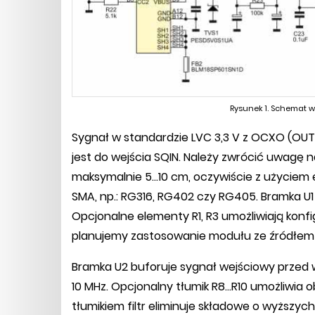
Rysunek 1. Schemat 
Sygnał w standardzie LVC 3,3 V z OCXO (O
jest do wejścia SQIN. Należy zwrócić uwagę n
maksymalnie 5...10 cm, oczywiście z użycie
SMA, np.: RG316, RG402 czy RG405. Bramka U
Opcjonalne elementy R1, R3 umożliwiają konf
planujemy zastosowanie modułu ze źródłem 
Bramka U2 buforuje sygnał wejściowy przed
10 MHz. Opcjonalny tłumik R8...R10 umożliwia
tłumikiem filtr eliminuje składowe o wyższy