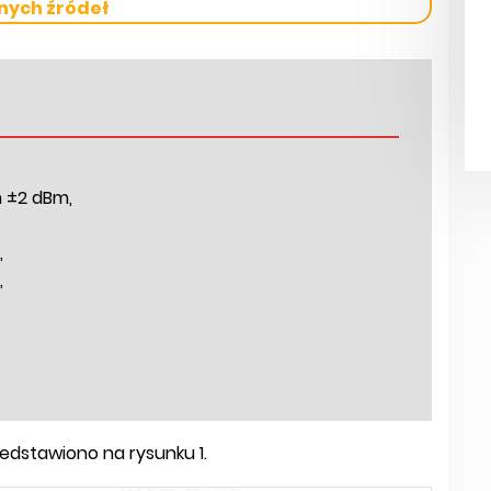
nych źródeł
 ±2 dBm,
,
,
dstawiono na rysunku 1.