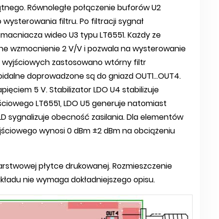
ątnego. Równoległe połączenie buforów U2
terowania filtru. Po filtracji sygnał
acniacza wideo U3 typu LT6551. Każdy ze
ne wzmocnienie 2 V/V i pozwala na wysterowanie
ów wyjściowych zastosowano wtórny filtr
idalne doprowadzone są do gniazd OUT1...OUT4.
ięciem 5 V. Stabilizator LDO U4 stabilizuje
jściowego LT6551, LDO U5 generuje natomiast
 LD sygnalizuje obecność zasilania. Dla elementów
ściowego wynosi 0 dBm ±2 dBm na obciążeniu
rstwowej płytce drukowanej. Rozmieszczenie
kładu nie wymaga dokładniejszego opisu.