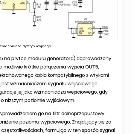
wzmacniacza dystrybucyjnego
UT5 na płytce modułu generatora) doprowadzony
a możliwie krótkie połączenia wyjścia OUT5,
m ekranowanego kabla kompatybilnego z wtykami
1 jest wzmacniaczem sygnału wejściowego.
igurację jej jako wzmacniacza wejściowego, gdy
o niższym poziomie wyjściowym.
 wprowadzeniem go na filtr dolnoprzepustowy
 obniżenie poziomu wyjściowego. Znajdujący się za
ch częstotliwościach, formując w ten sposób sygnał