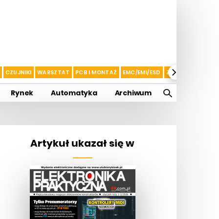
CZUJNIKI
WARSZTAT
PCB I MONTAŻ
EMC/EMI/ESD
ZASILANIE I AKU
Rynek
Automatyka
Archiwum
Artykuł ukazał się w