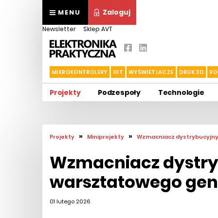
Zaloguj
MENU
Newsletter
Sklep AVT
MIKROKONTROLERY
IOT
WYŚWIETLACZE
DRUK 3D
RO
Projekty
Podzespoły
Technologie
»
»
Projekty
Miniprojekty
Wzmacniacz dystrybucyjn
Wzmacniacz dystry
warsztatowego gen
01 lutego 2026