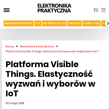
MIKROKONTROLERY
IOT
WYŚWIETLACZE
DRUK 3D
ROBOTYKA
4G I
»
»
Kursy
Notatnik konstruktora
Platforma Visible Things. Elastyczność wyzwań i wyborów w IoT
Platforma Visible
Things. Elastyczność
wyzwań i wyborów w
IoT
30 maja 2016