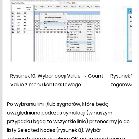
Rysunek 10. Wybór opcji Value → Count
Rysunek 11. 
Value z menu kontekstowego
zegaroweg
Po wybraniu linii i/lub sygnałów, które będą
uwzględniane podczas symulacji (w naszym
przypadku będą to wszystkie linie) przenosimy je do
listy Selected Nodes (rysunek 8). Wybór
zatwierdzamy przyciskiem OK, po zatwierdzeniu w