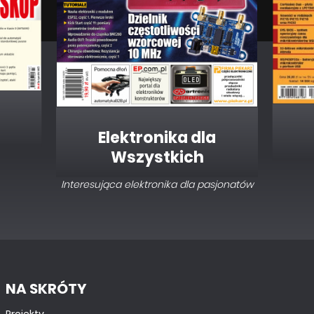
TUTORIALE
System sterowania DMX512 dla każdego.
Podstawy interfejsu DMX, oprogramowanie i
sprzęt. cz. 1
Elektronika dla
Wszystkich
Interesująca elektronika dla pasjonatów
NA SKRÓTY
Projekty