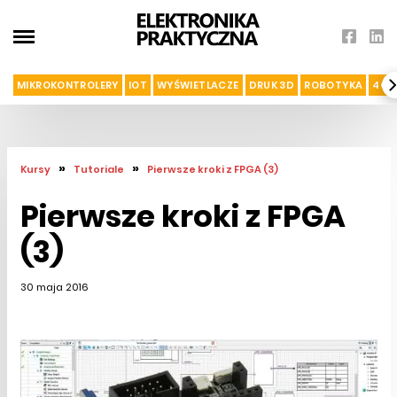
MIKROKONTROLERY
IOT
WYŚWIETLACZE
DRUK 3D
ROBOTYKA
4G I
»
»
Kursy
Tutoriale
Pierwsze kroki z FPGA (3)
Pierwsze kroki z FPGA
(3)
30 maja 2016