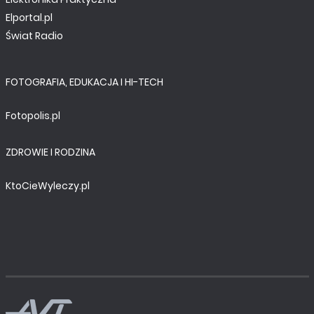
Elportal.pl
Świat Radio
FOTOGRAFIA, EDUKACJA I HI-TECH
Fotopolis.pl
NOTATNIK KONSTRUKTORA
ZDROWIE I RODZINA
Druk 3D w elektronice
KtoCieWyleczy.pl