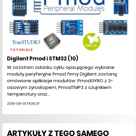
TUTORIALE
Digilent Pmod i STM32 (10)
W ostatnim odcinku cyklu opisującego wybrane
moduły peryferyjne Pmod firmy Digilent zostaną
omówione aplikacje modułów: PmodGYRO z 3-
osiowym żyroskopem, PmodTMP3 z czujnikiem
temperatury oraz...
2019-06-01 14:36:37
ARTYKUŁY Z TEGO SAMEGO