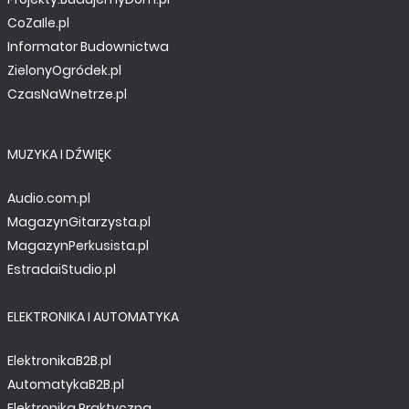
CoZaIle.pl
Informator Budownictwa
ZielonyOgródek.pl
CzasNaWnetrze.pl
MUZYKA I DŹWIĘK
Audio.com.pl
MagazynGitarzysta.pl
MagazynPerkusista.pl
NOTATNIK KONSTRUKTORA
EstradaiStudio.pl
Platforma Visible Things. Elastyczność wyzwań i
wyborów w IoT
ELEKTRONIKA I AUTOMATYKA
ElektronikaB2B.pl
AutomatykaB2B.pl
Elektronika Praktyczna