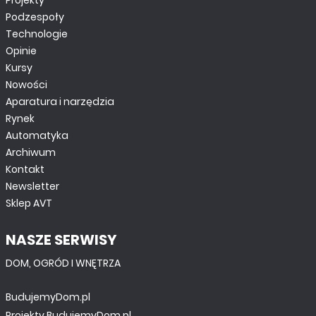
TUTORIALE
Podzespoły
Renesas Synergy - Internet Rzeczy w zasięgu ręki.
Technologie
cz. 2
Opinie
Kursy
Nowości
Aparatura i narzędzia
Rynek
Automatyka
Archiwum
Kontakt
Newsletter
Sklep AVT
NASZE SERWISY
TUTORIALE
DOM, OGRÓD I WNĘTRZA
Podstawy programowania STM32F746G-DISCO.
Jak zbudować oscyloskop z FFT z użyciem
BudujemyDom.pl
STM32F746G-DISCO. cz. 2
Projekty.BudujemyDom.pl