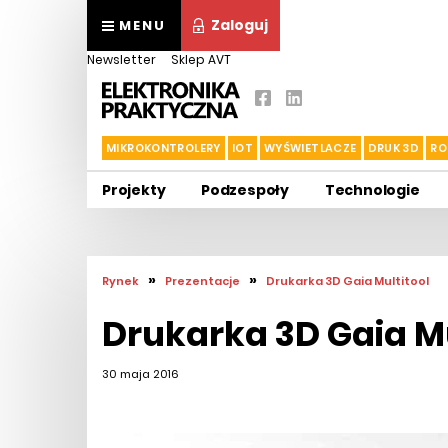
Zaloguj
MENU
Newsletter
Sklep AVT
MIKROKONTROLERY
IOT
WYŚWIETLACZE
DRUK 3D
RO
Projekty
Podzespoły
Technologie
»
»
Rynek
Prezentacje
Drukarka 3D Gaia Multitool
Drukarka 3D Gaia Mu
30 maja 2016