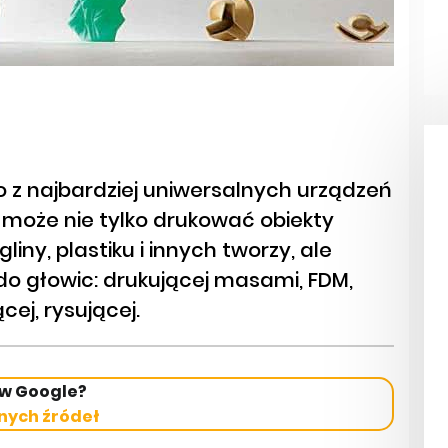
no z najbardziej uniwersalnych urządzeń
 może nie tylko drukować obiekty
iny, plastiku i innych tworzy, ale
do głowic: drukującej masami, FDM,
cej, rysującej.
 w Google?
nych źródeł