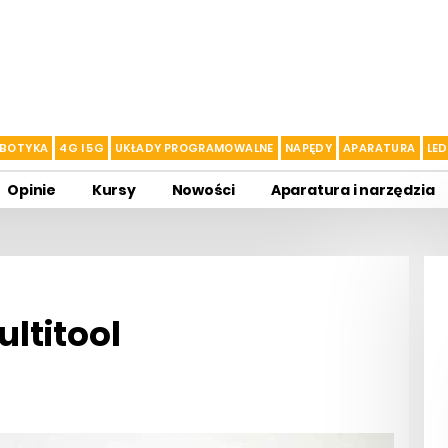
BOTYKA
4G I 5G
UKŁADY PROGRAMOWALNE
NAPĘDY
APARATURA
LED
Opinie
Kursy
Nowości
Aparatura i narzędzia
ltitool