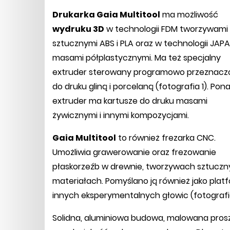
Drukarka Gaia Multitool
ma możliwość
wydruku 3D
w technologii FDM tworzywami
sztucznymi ABS i PLA oraz w technologii JAPA
masami półplastycznymi. Ma też specjalny
extruder sterowany programowo przeznacz
do druku gliną i porcelaną (fotografia 1). Pon
extruder ma kartusze do druku masami
żywicznymi i innymi kompozycjami.
Gaia Multitool
to również frezarka CNC.
Umożliwia grawerowanie oraz frezowanie
płaskorzeźb w drewnie, tworzywach sztuczny
materiałach. Pomyślano ją również jako pla
innych eksperymentalnych głowic (fotografia
Solidna, aluminiowa budowa, malowana pro