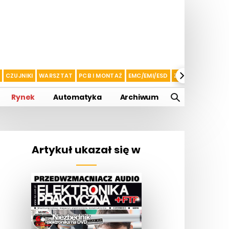
CZUJNIKI
WARSZTAT
PCB I MONTAŻ
EMC/EMI/ESD
ZASILANIE I AKU
Rynek
Automatyka
Archiwum
Artykuł ukazał się w