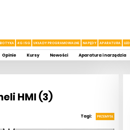
BOTYKA
4G I 5G
UKŁADY PROGRAMOWALNE
NAPĘDY
APARATURA
LED
Opinie
Kursy
Nowości
Aparatura i narzędzia
li HMI (3)
Tagi:
PRZEMYSŁ