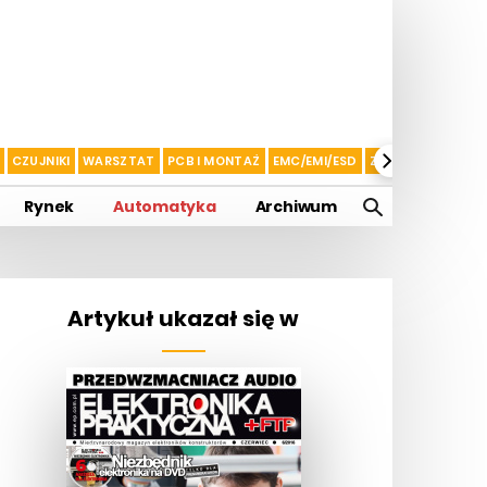
CZUJNIKI
WARSZTAT
PCB I MONTAŻ
EMC/EMI/ESD
ZASILANIE I AKU
Rynek
Automatyka
Archiwum
Artykuł ukazał się w