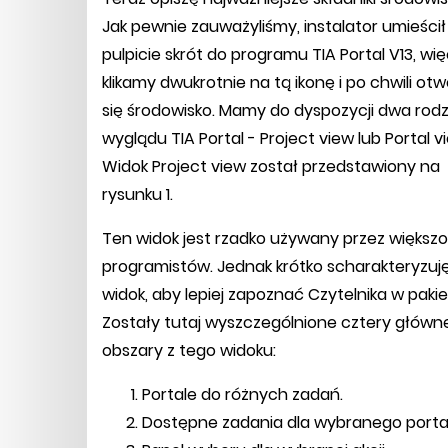
Jak pewnie zauważyliśmy, instalator umieścił
pulpicie skrót do programu TIA Portal V13, wi
klikamy dwukrotnie na tą ikonę i po chwili ot
się środowisko. Mamy do dyspozycji dwa rodz
wyglądu TIA Portal - Project view lub Portal v
Widok Project view został przedstawiony na
rysunku 1.
Ten widok jest rzadko używany przez większ
programistów. Jednak krótko scharakteryzuj
widok, aby lepiej zapoznać Czytelnika w paki
Zostały tutaj wyszczególnione cztery główn
obszary z tego widoku:
Portale do różnych zadań.
Dostępne zadania dla wybranego portalu