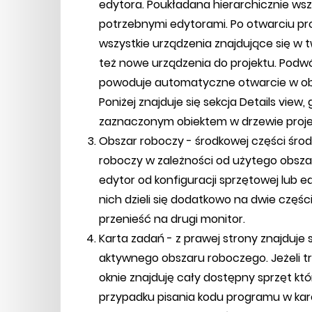
edytora. Poukładana hierarchicznie wsz
potrzebnymi edytorami. Po otwarciu pro
wszystkie urządzenia znajdujące się w t
też nowe urządzenia do projektu. Podwój
powoduje automatyczne otwarcie w ob
Poniżej znajduje się sekcja Details view
zaznaczonym obiektem w drzewie proje
Obszar roboczy - środkowej części śro
roboczy w zależności od użytego obszar
edytor od konfiguracji sprzętowej lub e
nich dzieli się dodatkowo na dwie części
przenieść na drugi monitor.
Karta zadań - z prawej strony znajduje s
aktywnego obszaru roboczego. Jeżeli t
oknie znajduję cały dostępny sprzęt kt
przypadku pisania kodu programu w karci