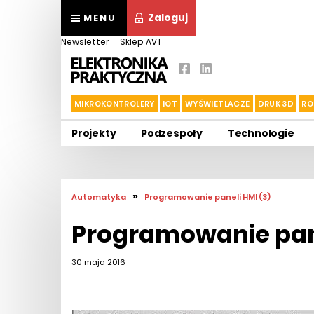
Zaloguj
MENU
Newsletter
Sklep AVT
MIKROKONTROLERY
IOT
WYŚWIETLACZE
DRUK 3D
RO
Projekty
Podzespoły
Technologie
»
Automatyka
Programowanie paneli HMI (3)
Programowanie pane
30 maja 2016