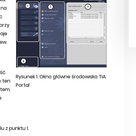
 na
ęc
worzy
aje
iew.
ość
Rysunek 1. Okno główne środowiska TIA
ę ten
Portal
etem.
e
 z punktu 1.