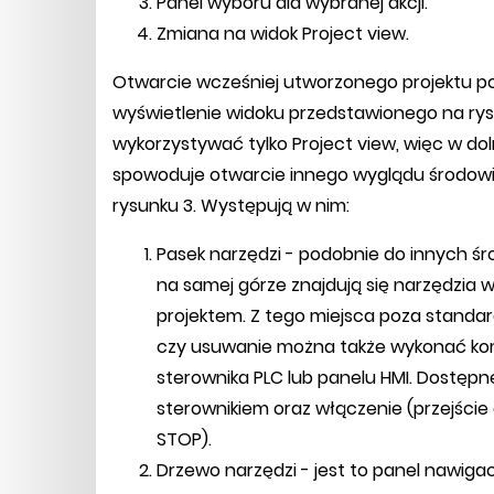
Panel wyboru dla wybranej akcji.
Zmiana na widok Project view.
Otwarcie wcześniej utworzonego projektu p
wyświetlenie widoku przedstawionego na rys
wykorzystywać tylko Project view, więc w do
spowoduje otwarcie innego wyglądu środowis
rysunku 3. Występują w nim:
Pasek narzędzi - podobnie do innych śr
na samej górze znajdują się narzędzia
projektem. Z tego miejsca poza standar
czy usuwanie można także wykonać komp
sterownika PLC lub panelu HMI. Dostępne
sterownikiem oraz włączenie (przejście 
STOP).
Drzewo narzędzi - jest to panel nawiga