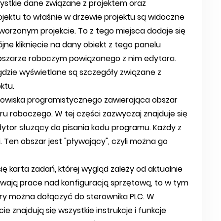
ystkie dane związane z projektem oraz
jektu to właśnie w drzewie projektu są widoczne
worzonym projekcie. To z tego miejsca dodaje się
ne kliknięcie na dany obiekt z tego panelu
szarze roboczym powiązanego z nim edytora.
, gdzie wyświetlane są szczegóły związane z
ktu.
dowiska programistycznego zawierająca obszar
u roboczego. W tej części zazwyczaj znajduje się
dytor służący do pisania kodu programu. Każdy z
. Ten obszar jest "pływający", czyli można go
ię karta zadań, której wygląd zależy od aktualnie
rwają prace nad konfiguracją sprzętową, to w tym
óry można dołączyć do sterownika PLC. W
e znajdują się wszystkie instrukcje i funkcje