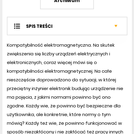
Archiwum
SPIS TREŚCI
Projekty SOFT
Kompatybilność elektromagnetyczna. Na skutek
Projekty EP
zwiększenia się liczby urządzeń elektrycznych i
Miniprojekty
elektronicznych, coraz więcej mówi się o
Projekty czytelników
Prezentacje
kompatybilności elektromagnetycznej. Na całe
Notatnik konstruktora
nieszczęście doprowadzono do sytuacji, w której
Wybór konstruktora
przeciętny inżynier elektronik budując urządzenie nie
Kursy
ma pojęcia, z jakimi normami powinno być ono
Sprzęt
zgodne. Każdy wie, że powinno być bezpieczne dla
Podzespoły
użytkownika, ale konkretnie, które normy o tym
Automatyka i Mechatronika
mówią? Każdy też wie, że powinno funkcjonować w
sposób niezakłócony i nie zakłócać też pracy innych