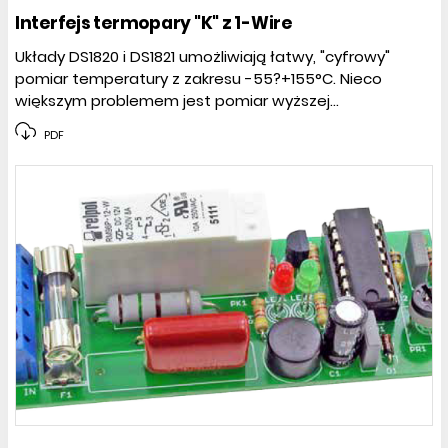
Interfejs termopary "K" z 1-Wire
Układy DS1820 i DS1821 umożliwiają łatwy, "cyfrowy"
pomiar temperatury z zakresu -55?+155°C. Nieco
większym problemem jest pomiar wyższej...
PDF