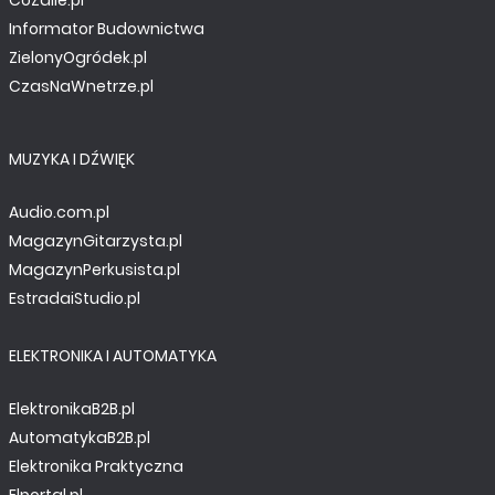
Informator Budownictwa
ZielonyOgródek.pl
CzasNaWnetrze.pl
MUZYKA I DŹWIĘK
Audio.com.pl
MagazynGitarzysta.pl
MagazynPerkusista.pl
EstradaiStudio.pl
ELEKTRONIKA I AUTOMATYKA
ElektronikaB2B.pl
AutomatykaB2B.pl
Elektronika Praktyczna
Elportal.pl