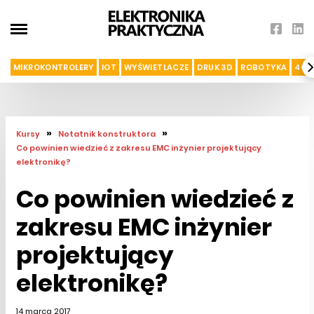
MIKROKONTROLERY
IOT
WYŚWIETLACZE
DRUK 3D
ROBOTYKA
4G I
»
»
Kursy
Notatnik konstruktora
Co powinien wiedzieć z zakresu EMC inżynier projektujący
elektronikę?
Co powinien wiedzieć z
zakresu EMC inżynier
projektujący
elektronikę?
14 marca 2017