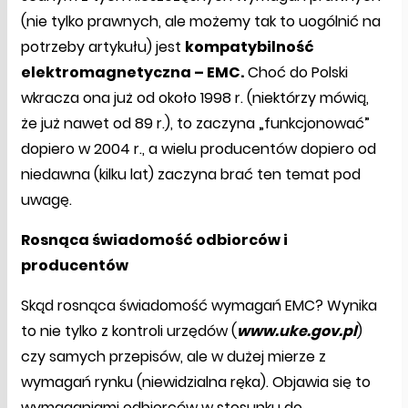
(nie tylko prawnych, ale możemy tak to uogólnić na
potrzeby artykułu) jest
kompatybilność
elektromagnetyczna – EMC.
Choć do Polski
wkracza ona już od około 1998 r. (niektórzy mówią,
że już nawet od 89 r.), to zaczyna „funkcjonować”
dopiero w 2004 r., a wielu producentów dopiero od
niedawna (kilku lat) zaczyna brać ten temat pod
uwagę.
Rosnąca świadomość odbiorców i
producentów
Skąd rosnąca świadomość wymagań EMC? Wynika
to nie tylko z kontroli urzędów (
www.uke.gov.pl
)
czy samych przepisów, ale w dużej mierze z
wymagań rynku (niewidzialna ręka). Objawia się to
wymaganiami odbiorców w stosunku do