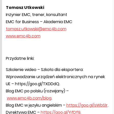
Tomasz Utkowski
Inżynier EMC, trener, konsultant
EMC for Business – Akademia EMC
tomasz.utkowski@emc4b.com
www.emc4b.com
Przydatne linki:
Szkolenie wideo – Szkoła dla eksportera:
Wprowadzanie urządzeń elektronicznych na rynek
UE – https://goo.gl/TXDDdQ.
Blog EMC po polsku (rozwijany) –
www.emc4b.com/blog
.
Blog EMC w języku angielskim –
https://goo.gl/sWbS1r
.
Dyrektywa EMC –
https://goo.gl/YifDf9
.