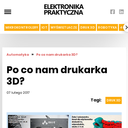
MIKROKONTROLERY
IOT
WYŚWIETLACZE
DRUK 3D
ROBOTYKA
4G I
»
Automatyka
Po co nam drukarka 3D?
Po co nam drukarka
3D?
07 lutego 2017
Tagi:
DRUK 3D