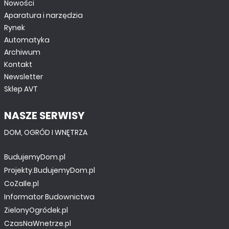
Nowości
Aparatura i narzędzia
Rynek
Automatyka
Archiwum
Kontakt
Newsletter
Sklep AVT
NASZE SERWISY
DOM, OGRÓD I WNĘTRZA
BudujemyDom.pl
Projekty.BudujemyDom.pl
CoZaIle.pl
Informator Budownictwa
ZielonyOgródek.pl
CzasNaWnetrze.pl