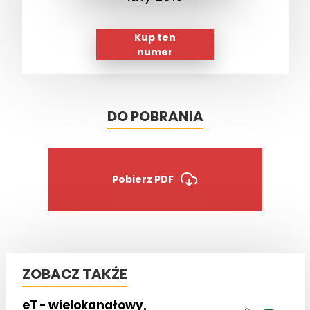
Kup ten
numer
DO POBRANIA
Pobierz PDF
ZOBACZ TAKŻE
eT - wielokanałowy,