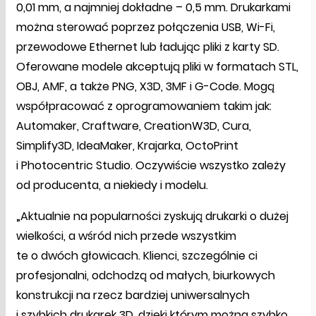
0,01 mm, a najmniej dokładne – 0,5 mm. Drukarkami
można sterować poprzez połączenia USB, Wi-Fi,
przewodowe Ethernet lub ładując pliki z karty SD.
Oferowane modele akceptują pliki w formatach STL,
OBJ, AMF, a także PNG, X3D, 3MF i G-Code. Mogą
współpracować z oprogramowaniem takim jak:
Automaker, Craftware, CreationW3D, Cura,
Simplify3D, IdeaMaker, Krajarka, OctoPrint
i Photocentric Studio. Oczywiście wszystko zależy
od producenta, a niekiedy i modelu.
„Aktualnie na popularności zyskują drukarki o dużej
wielkości, a wśród nich przede wszystkim
te o dwóch głowicach. Klienci, szczególnie ci
profesjonalni, odchodzą od małych, biurkowych
konstrukcji na rzecz bardziej uniwersalnych
i szybkich drukarek 3D, dzięki którym można szybko