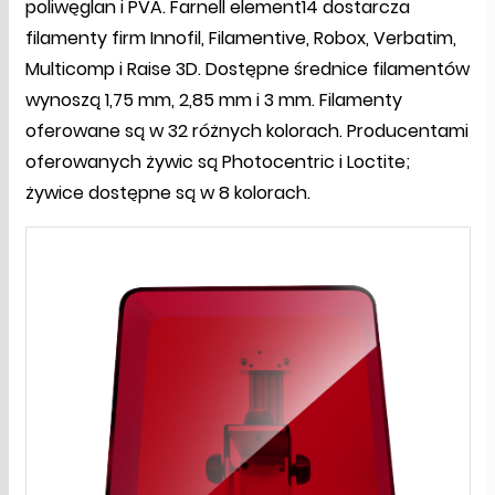
poliwęglan i PVA. Farnell element14 dostarcza
filamenty firm Innofil, Filamentive, Robox, Verbatim,
Multicomp i Raise 3D. Dostępne średnice filamentów
wynoszą 1,75 mm, 2,85 mm i 3 mm. Filamenty
oferowane są w 32 różnych kolorach. Producentami
oferowanych żywic są Photocentric i Loctite;
żywice dostępne są w 8 kolorach.