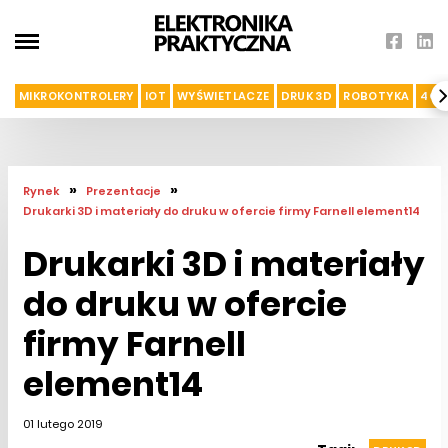
MIKROKONTROLERY
IOT
WYŚWIETLACZE
DRUK 3D
ROBOTYKA
4G I
»
»
Rynek
Prezentacje
Drukarki 3D i materiały do druku w ofercie firmy Farnell element14
Drukarki 3D i materiały
do druku w ofercie
firmy Farnell
element14
01 lutego 2019