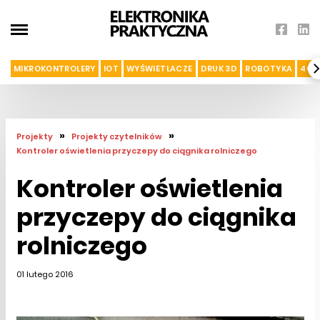
MIKROKONTROLERY
IOT
WYŚWIETLACZE
DRUK 3D
ROBOTYKA
4G I
»
»
Projekty
Projekty czytelników
Kontroler oświetlenia przyczepy do ciągnika rolniczego
Kontroler oświetlenia
przyczepy do ciągnika
rolniczego
01 lutego 2016