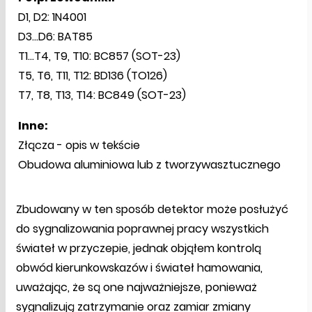
D1, D2: 1N4001
D3...D6: BAT85
T1...T4, T9, T10: BC857 (SOT-23)
T5, T6, T11, T12: BD136 (TO126)
T7, T8, T13, T14: BC849 (SOT-23)
Inne:
Złącza - opis w tekście
Obudowa aluminiowa lub z tworzywasztucznego
Zbudowany w ten sposób detektor może posłużyć
do sygnalizowania poprawnej pracy wszystkich
świateł w przyczepie, jednak objąłem kontrolą
obwód kierunkowskazów i świateł hamowania,
uważając, że są one najważniejsze, ponieważ
sygnalizują zatrzymanie oraz zamiar zmiany