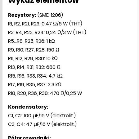
Wykaz elementów
Rezystory:
(SMD 1206)
R1, R2, R21, R23: 0,47 Ω/6 W (THT)
R3, R4, R22, R24: 0,24 Ω/3 W (THT)
R5...R8, R25, R26: 1 kΩ
R9, R10, R27, R28: 150 Ω
R11, R12, R29, R30: 10 kΩ
R13, R14, R31, R32: 680 Ω
R15, R16, R33, R34: 4,7 kΩ
R17, R19, R35, R37: 3,3 kΩ
R18, R20, R36, R38: 470 Ω/0,25 W
Kondensatory:
C1, C2: 100 µF/16 V (elektrolit.)
C3, C4: 47 µF/16 V (elektrolit.)
Półprzewodniki: