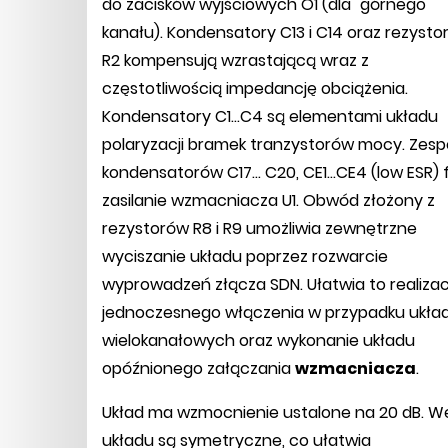
do zacisków wyjściowych O1 (dla "górnego"
kanału). Kondensatory C13 i C14 oraz rezystory
R2 kompensują wzrastającą wraz z
częstotliwością impedancję obciążenia.
Kondensatory C1...C4 są elementami układu
polaryzacji bramek tranzystorów mocy. Zesp
kondensatorów C17... C20, CE1...CE4 (low ESR) f
zasilanie wzmacniacza U1. Obwód złożony z
rezystorów R8 i R9 umożliwia zewnętrzne
wyciszanie układu poprzez rozwarcie
wyprowadzeń złącza SDN. Ułatwia to realizac
jednoczesnego włączenia w przypadku ukł
wielokanałowych oraz wykonanie układu
opóźnionego załączania
wzmacniacza
.
Układ ma wzmocnienie ustalone na 20 dB. We
układu są symetryczne, co ułatwia