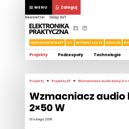
Zaloguj
MENU
Newsletter
Sklep AVT
MIKROKONTROLERY
IOT
WYŚWIETLACZE
DRUK 3D
RO
Projekty
Podzespoły
Technologie
»
»
Projekty
Projekty EP
Wzmacniacz audio klasy D o 
Wzmacniacz audio 
2×50 W
01 lutego 2016