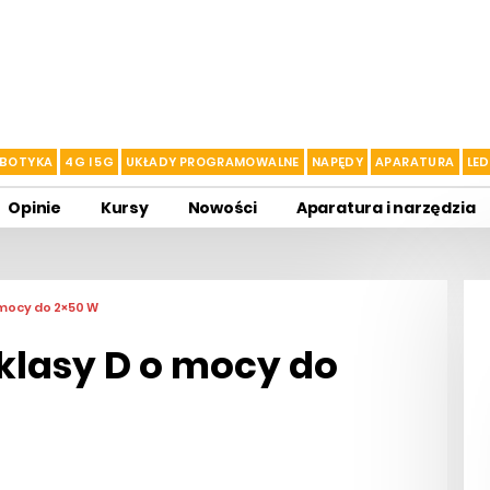
BOTYKA
4G I 5G
UKŁADY PROGRAMOWALNE
NAPĘDY
APARATURA
LED
Opinie
Kursy
Nowości
Aparatura i narzędzia
mocy do 2×50 W
klasy D o mocy do