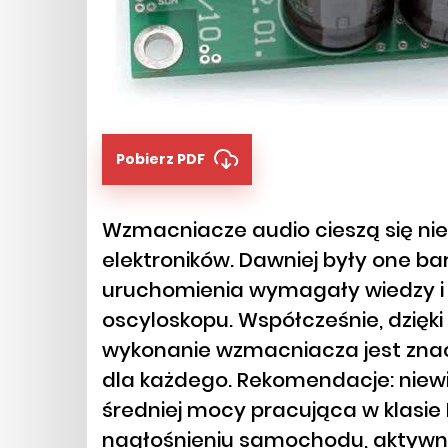
Pobierz PDF
Wzmacniacze audio cieszą się n
elektroników. Dawniej były one b
uruchomienia wymagały wiedzy i s
oscyloskopu. Współcześnie, dzięk
wykonanie wzmacniacza jest znacz
dla każdego. Rekomendacje: niew
średniej mocy pracująca w klasie 
nagłośnieniu samochodu, aktywn