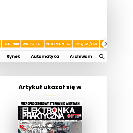
CZUJNIKI
WARSZTAT
PCB I MONTAŻ
EMC/EMI/ESD
ZASILANIE I AKU
Rynek
Automatyka
Archiwum
Artykuł ukazał się w