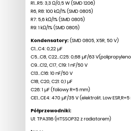
R1...R5: 3,3 Ω/0,5 W (SMD 1206)
R6, R8: 100 kΩ/1% (SMD 0805)
R7: 5,6 kΩ/1% (SMD 0805)
R9: 1 kΩ/1% (SMD 0805)
Kondensatory:
(SMD 0805, X5R, 50 V)
C1...C4: 0,22 µF
C5...C8, C22...C25: 0,68 µF/63 V(polipropyl
C9...C12, C17, C19: 1 nF/50 V
C13...C16: 10 nF/50 V
C18, C20, C21: 0,1 µF
C26: 1 µF (foliowy R=5 mm)
CE1...CE4: 470 µF/35 V (elektrolit. Low ESR,R=
Półprzewodniki:
U1: TPA3116 (HTSSOP32 z radiatorem)