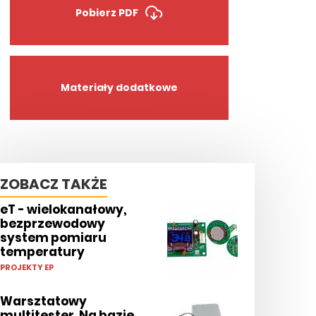
Pobierz PDF
Materiały dodatkowe
ZOBACZ TAKŻE
eT - wielokanałowy,
bezprzewodowy
system pomiaru
temperatury
PROJEKTY EP
Warsztatowy
multitester. Na bazie