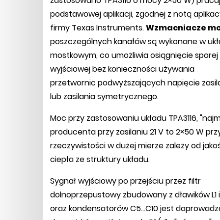
zastosowano TPA3116 o mocy 2×50 W) pracu
podstawowej aplikacji, zgodnej z notą aplika
firmy Texas Instruments.
Wzmacniacze m
poszczególnych kanałów są wykonane w ukł
mostkowym, co umożliwia osiągnięcie spore
wyjściowej bez konieczności używania
przetwornic podwyższających napięcie zasil
lub zasilania symetrycznego.
Moc przy zastosowaniu układu TPA3116, "naj
producenta przy zasilaniu 21 V to 2×50 W pr
rzeczywistości w dużej mierze zależy od jako
ciepła ze struktury układu.
Sygnał wyjściowy po przejściu przez filtr
dolnoprzepustowy zbudowany z dławików L1 i
oraz kondensatorów C5...C10 jest doprowad