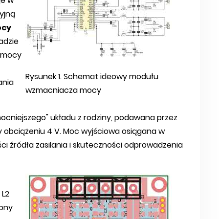
je w
cyjną
ocy
adzie
j mocy
Rysunek 1. Schemat ideowy modułu
ania
wzmacniacza mocy
mocniejszego" układu z rodziny, podawana przez
zy obciążeniu 4 V. Moc wyjściowa osiągana w
ści źródła zasilania i skuteczności odprowadzenia
 L2
zony