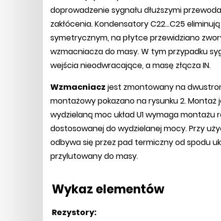
doprowadzenie sygnału dłuższymi przewodam
zakłócenia. Kondensatory C22...C25 eliminuj
symetrycznym, na płytce przewidziano zwor
wzmacniacza do masy. W tym przypadku syg
wejścia nieodwracające, a masę złącza IN.
Wzmacniacz
jest zmontowany na dwustron
montażowy pokazano na rysunku 2. Montaż je
wydzielaną moc układ U1 wymaga montażu ra
dostosowanej do wydzielanej mocy. Przy uży
odbywa się przez pad termiczny od spodu uk
przylutowany do masy.
Wykaz elementów
Rezystory: