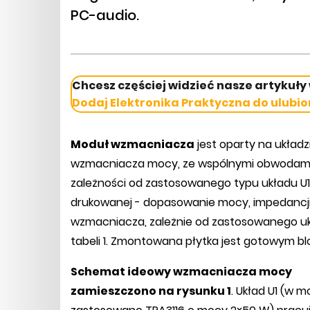
PC-audio.
Chcesz częściej widzieć nasze artykuły
Dodaj Elektronika Praktyczna do ulubio
Moduł wzmacniacza
jest oparty na układ
wzmacniacza mocy, ze wspólnymi obwodami z
zależności od zastosowanego typu układu U1 
drukowanej - dopasowanie mocy, impedancj
wzmacniacza, zależnie od zastosowanego ukł
tabeli 1. Zmontowana płytka jest gotowym b
Schemat ideowy wzmacniacza mocy
zamieszczono na rysunku 1
. Układ U1 (w m