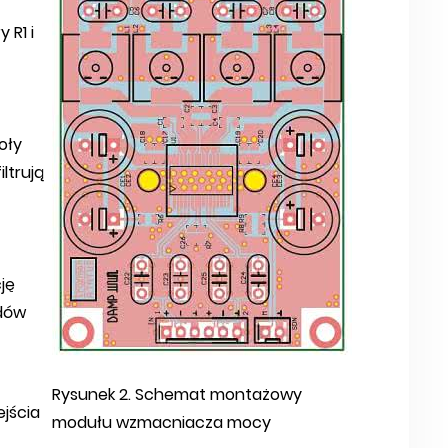
 R1 i
oły
iltrują
ję
adów
Rysunek 2. Schemat montażowy
jścia
modułu wzmacniacza mocy