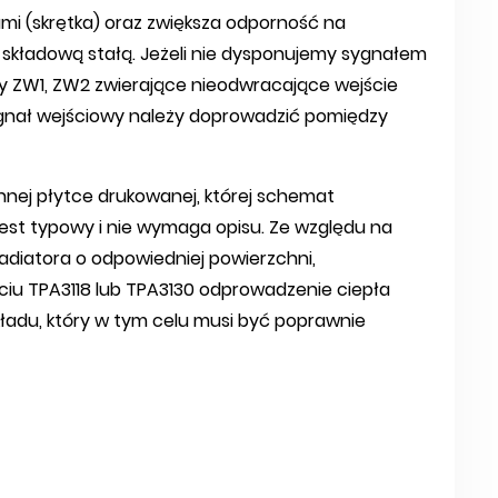
i (skrętka) oraz zwiększa odporność na
ą składową stałą. Jeżeli nie dysponujemy sygnałem
y ZW1, ZW2 zwierające nieodwracające wejście
nał wejściowy należy doprowadzić pomiędzy
nej płytce drukowanej, której schemat
st typowy i nie wymaga opisu. Ze względu na
diatora o odpowiedniej powierzchni,
ciu TPA3118 lub TPA3130 odprowadzenie ciepła
ładu, który w tym celu musi być poprawnie