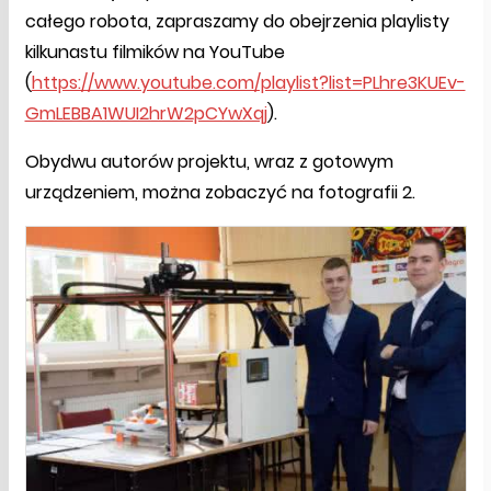
całego robota, zapraszamy do obejrzenia playlisty
kilkunastu filmików na YouTube
(
https://www.youtube.com/playlist?list=PLhre3KUEv-
GmLEBBA1WUI2hrW2pCYwXqj
).
Obydwu autorów projektu, wraz z gotowym
urządzeniem, można zobaczyć na fotografii 2.