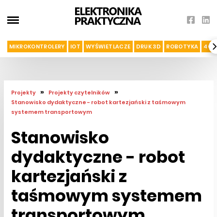
MIKROKONTROLERY
IOT
WYŚWIETLACZE
DRUK 3D
ROBOTYKA
4G I
»
»
Projekty
Projekty czytelników
Stanowisko dydaktyczne - robot kartezjański z taśmowym
systemem transportowym
Stanowisko
dydaktyczne - robot
kartezjański z
taśmowym systemem
transportowym