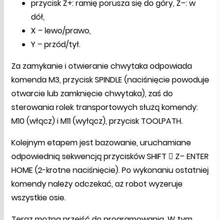
przycisk Z+: ramię porusza się do góry, Z–: w
dół,
X – lewo/prawo,
Y – przód/tył.
Za zamykanie i otwieranie chwytaka odpowiada
komenda M3, przycisk SPINDLE (naciśnięcie powoduje
otwarcie lub zamknięcie chwytaka), zaś do
sterowania rolek transportowych służą komendy:
M10 (włącz) i M11 (wyłącz), przycisk TOOLPATH.
Kolejnym etapem jest bazowanie, uruchamiane
odpowiednią sekwencją przycisków SHIFT  Z– ENTER
HOME (2-krotne naciśnięcie). Po wykonaniu ostatniej
komendy należy odczekać, aż robot wyzeruje
wszystkie osie.
Teraz można przejść do programowania. W tym