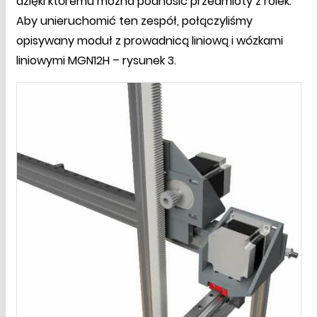
dzięki któremu można podnosić przedmioty z rolek.
Aby unieruchomić ten zespół, połączyliśmy
opisywany moduł z prowadnicą liniową i wózkami
liniowymi MGN12H – rysunek 3.