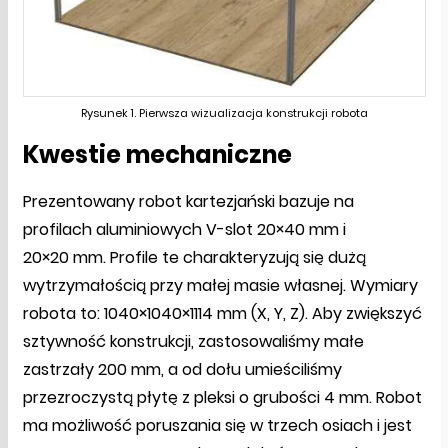
Rysunek 1. Pierwsza wizualizacja konstrukcji robota
Kwestie mechaniczne
Prezentowany robot kartezjański bazuje na
profilach aluminiowych V-slot 20×40 mm i
20×20 mm. Profile te charakteryzują się dużą
wytrzymałością przy małej masie własnej. Wymiary
robota to: 1040×1040×1114 mm (X, Y, Z). Aby zwiększyć
sztywność konstrukcji, zastosowaliśmy małe
zastrzały 200 mm, a od dołu umieściliśmy
przezroczystą płytę z pleksi o grubości 4 mm. Robot
ma możliwość poruszania się w trzech osiach i jest