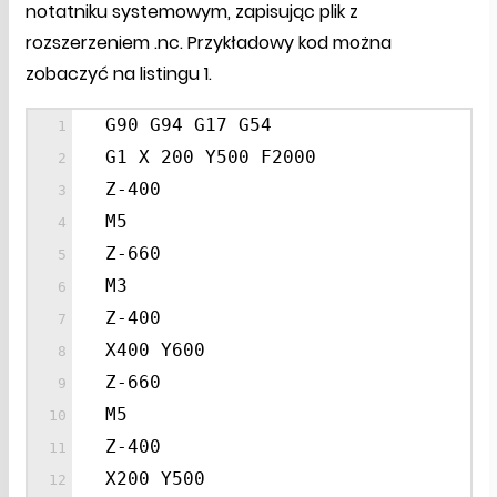
notatniku systemowym, zapisując plik z
rozszerzeniem .nc. Przykładowy kod można
zobaczyć na listingu 1.
G90 G94 G17 G54
G1 X 200 Y500 F2000
Z-400
M5
Z-660
M3
Z-400
X400 Y600
Z-660
M5
Z-400
X200 Y500