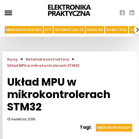
MIKROKONTROLERY
IOT
WYŚWIETLACZE
DRUK 3D
ROBOTYKA
4G I
»
»
Kursy
Notatnik konstruktora
Układ MPU w mikrokontrolerach STM32
Układ MPU w
mikrokontrolerach
STM32
01 kwietnia 2016
Tagi:
MIKROKONTROLERY