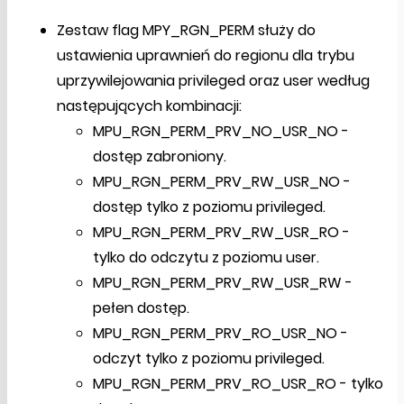
Zestaw flag MPY_RGN_PERM służy do
ustawienia uprawnień do regionu dla trybu
uprzywilejowania privileged oraz user według
następujących kombinacji:
MPU_RGN_PERM_PRV_NO_USR_NO -
dostęp zabroniony.
MPU_RGN_PERM_PRV_RW_USR_NO -
dostęp tylko z poziomu privileged.
MPU_RGN_PERM_PRV_RW_USR_RO -
tylko do odczytu z poziomu user.
MPU_RGN_PERM_PRV_RW_USR_RW -
pełen dostęp.
MPU_RGN_PERM_PRV_RO_USR_NO -
odczyt tylko z poziomu privileged.
MPU_RGN_PERM_PRV_RO_USR_RO - tylko