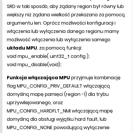
SRD w taki sposób, aby żądany region był równy lub
większy niż żądana wielkość przekazana za pomocą
argumentu len. Oprócz możliwości konfiguracji i
włączenia lub wyłączenia danego regionu mamy
możliwość włączenia lub wyłączenia samego
układu MPU
, za pomocą funkcji:
void mpu_enable( uint32_t config );
void mpu_disable(void);
Funkcja włączająca MPU
przyjmuje kombinację
flag MPU_CONFIG_PRIV_DEFAULT włączającą
domyślną mapę pamięci (region -1) dla trybu
uprzywilejowanego, oraz
MPU_CONFIG_HARDFLT_NMI włączającą mapę
domyślną dla obsługi wyjątku hard fault, lub
MPU_CONFIG_NONE powodującą wyłączenie