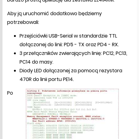
Aby ją uruchomić dodatkowo będziemy
potrzebowali:
Przejściówki USB-Serial w standardzie TTL
dołączonej do linii: PD5 - TX oraz PD4 - RX.
3 przełączników zwierających linię: PC12, PC13,
PC14 do masy.
Diody LED dołączonej za pomocą rezystora
470R do linii portu PE14.
Po