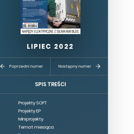
LIPIEC 2022
Kup ten
Prenumerata
Poprzedni numer
Następny numer
numer
SPIS TREŚCI
Projekty SOFT
Projekty EP
Miniprojekty
Temat miesiąca