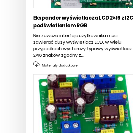
Ekspander wyświetlacza LCD 2×16 z I2C 
podświetleniem RGB
Nie zawsze interfejs użytkownika musi
zawierać duży wyświetlacz LCD, w wielu
przypadkach wystarczy typowy wyświetlacz
2×16 znaków zgodny z...
Materiały dodatkowe