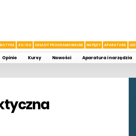
BOTYKA
4G I 5G
UKŁADY PROGRAMOWALNE
NAPĘDY
APARATURA
LED
Opinie
Kursy
Nowości
Aparatura i narzędzia
aktyczna