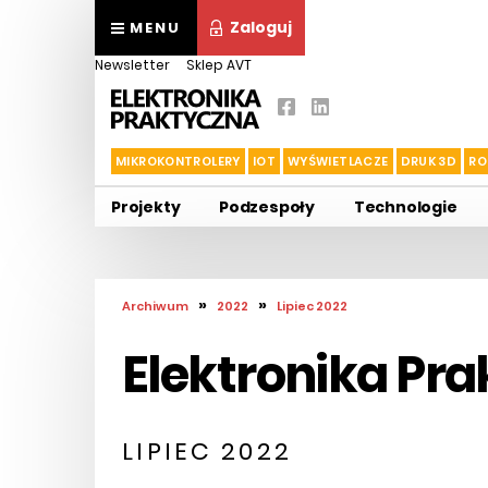
Zaloguj
MENU
Newsletter
Sklep AVT
MIKROKONTROLERY
IOT
WYŚWIETLACZE
DRUK 3D
RO
Projekty
Podzespoły
Technologie
»
»
Archiwum
2022
Lipiec 2022
Elektronika Pr
LIPIEC 2022