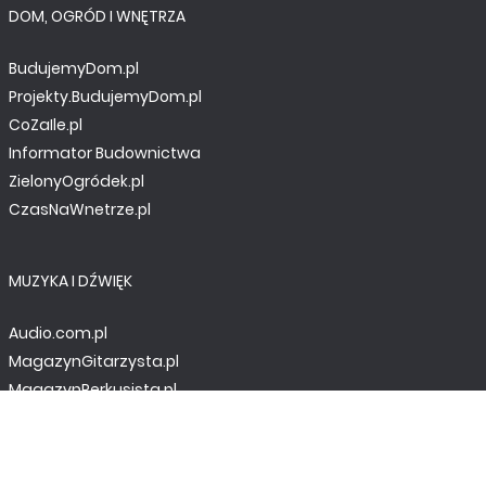
DOM, OGRÓD I WNĘTRZA
BudujemyDom.pl
Projekty.BudujemyDom.pl
CoZaIle.pl
Informator Budownictwa
ZielonyOgródek.pl
CzasNaWnetrze.pl
MUZYKA I DŹWIĘK
Audio.com.pl
MagazynGitarzysta.pl
MagazynPerkusista.pl
EstradaiStudio.pl
ELEKTRONIKA I AUTOMATYKA