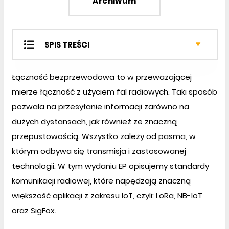
Archiwum
SPIS TREŚCI
Projekty SOFT
Łączność bezprzewodowa to w przeważającej
Projekty EP
mierze łączność z użyciem fal radiowych. Taki sposób
Miniprojekty
pozwala na przesyłanie informacji zarówno na
Temat miesiąca
Prezentacje
dużych dystansach, jak również ze znaczną
Notatnik konstruktora
przepustowością. Wszystko zależy od pasma, w
Kursy
którym odbywa się transmisja i zastosowanej
Podzespoły
technologii. W tym wydaniu EP opisujemy standardy
Elektronika w praktyce
komunikacji radiowej, które napędzają znaczną
większość aplikacji z zakresu IoT, czyli: LoRa, NB-IoT
oraz SigFox.