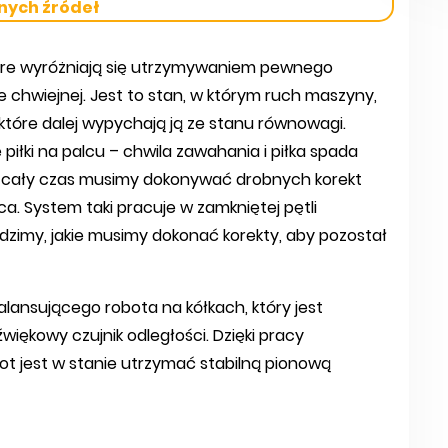
nych źródeł
tóre wyróżniają się utrzymywaniem pewnego
hwiejnej. Jest to stan, w którym ruch maszyny,
które dalej wypychają ją ze stanu równowagi.
iłki na palcu – chwila zawahania i piłka spada
 – cały czas musimy dokonywać drobnych korekt
ca. System taki pracuje w zamkniętej pętli
dzimy, jakie musimy dokonać korekty, aby pozostał
lansującego robota na kółkach, który jest
iękowy czujnik odległości. Dzięki pracy
bot jest w stanie utrzymać stabilną pionową