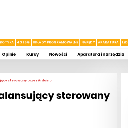
BOTYKA
4G I 5G
UKŁADY PROGRAMOWALNE
NAPĘDY
APARATURA
LED
Opinie
Kursy
Nowości
Aparatura i narzędzia
jący sterowany przez Arduino
alansujący sterowany