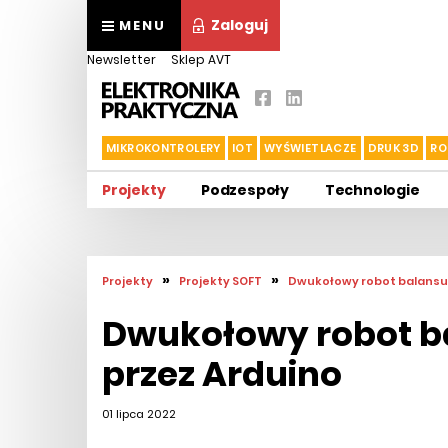
Zaloguj
MENU
Newsletter
Sklep AVT
MIKROKONTROLERY
IOT
WYŚWIETLACZE
DRUK 3D
RO
Projekty
Podzespoły
Technologie
»
»
Projekty
Projekty SOFT
Dwukołowy robot balansu
Dwukołowy robot b
przez Arduino
01 lipca 2022