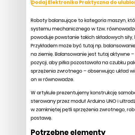
Dodaj Elektronika Praktyczna do ulubio
Roboty balansujące to kategoria maszyn, k
systemu mechanicznego w tzw. równowadze c
powoduje powstanie takich składowych siły, 
Przykładem może być tutaj np. balansowanie p
na ziemię. Balansowanie jest tutaj aktywne
pozycji, aby piłka pozostawała na czubku pal
sprzężenia zwrotnego – obserwując układ wi
on w równowadze.
W artykule prezentujemy konstrukcję samoba
sterowany przez moduł Arduino UNO i ultradźw
w zamkniętej pętli sprzężenia zwrotnego, ro
postawę.
Potrzebne elementy