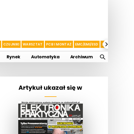
CZUJNIKI
WARSZTAT
PCB I MONTAŻ
EMC/EMI/ESD
ZASILANIE I AKU
Rynek
Automatyka
Archiwum
Artykuł ukazał się w