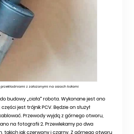
mi przekładniami z założonymi na osiach kołami
 do budowy „ciała” robota. Wykonane jest ono
zęści jest trójnik PCV. Będzie on służył
e okablować. Przewody wyjdą z górnego otworu,
zano na fotografii 2. Przewlekamy po dwa
, takich jak czerwony i czarny. Z górnego otworu