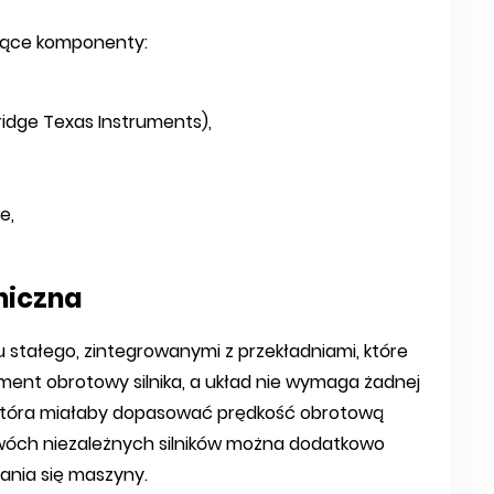
jące komponenty:
Bridge Texas Instruments),
e,
niczna
 stałego, zintegrowanymi z przekładniami, które
oment obrotowy silnika, a układ nie wymaga żadnej
, która miałaby dopasować prędkość obrotową
dwóch niezależnych silników można dodatkowo
ania się maszyny.