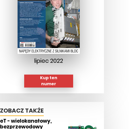
lipiec 2022
Kup ten
numer
ZOBACZ TAKŻE
eT - wielokanałowy,
bezprzewodowy