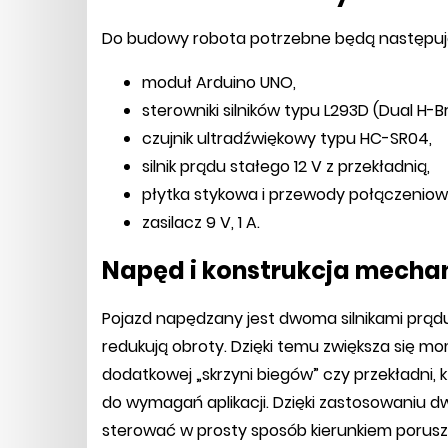
Do budowy robota potrzebne będą następu
moduł Arduino UNO,
sterowniki silników typu L293D (Dual H-
czujnik ultradźwiękowy typu HC-SR04,
silnik prądu stałego 12 V z przekładnią,
płytka stykowa i przewody połączeniow
zasilacz 9 V, 1 A.
Napęd i konstrukcja mecha
Pojazd napędzany jest dwoma silnikami prądu
redukują obroty. Dzięki temu zwiększa się m
dodatkowej „skrzyni biegów” czy przekładni
do wymagań aplikacji. Dzięki zastosowaniu 
sterować w prosty sposób kierunkiem porusz