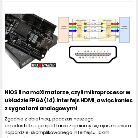
NIOS II na maXimatorze, czyli mikroprocesor w
układzie FPGA (14). Interfejs HDMI, a więc koniec
z sygnałami analogowymi
Zgodnie z obietnicą, podczas naszego
przedostatniego spotkania zajmiemy się ujarzmieniem
najbardziej skomplikowanego interfejsu, jakim