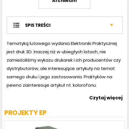
Archiwum
SPIS TREŚCI
Projekty EP
Tematyką lutowego wydania Elektroniki Praktycznej
Miniprojekty
jest druk 3D. Inaczej niż w ubiegłych latach, nie
Projekty czytelników
zamieściliśmy wykazu drukarek i ich producentów czy
Temat miesiąca
Prezentacje
dystrybutorów, ale interesujące artykuły na temat
Notatnik konstruktora
samego druku i jego zastosowania. Praktyków na
Kursy
pewno zainteresuje artykuł nt. kolorofonu.
Sprzęt
Czytaj więcej
Podzespoły
PROJEKTY EP