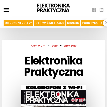
MIKROKONTROLERY
IOT
WYŚWIETLACZE
DRUK 3D
ROBOTYKA
4G I
»
»
Archiwum
2019
Luty 2019
Elektronika
Praktyczna