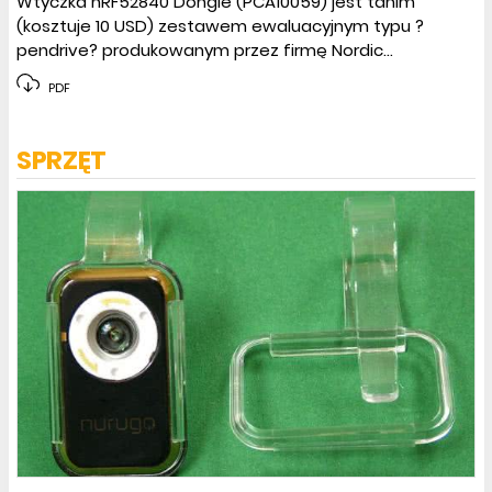
Wtyczka nRF52840 Dongle (PCA10059) jest tanim
(kosztuje 10 USD) zestawem ewaluacyjnym typu ?
pendrive? produkowanym przez firmę Nordic...
PDF
SPRZĘT