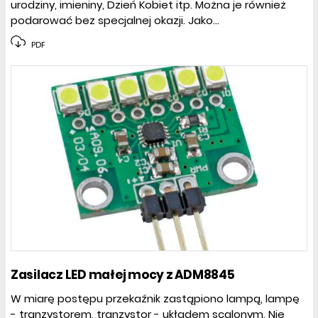
urodziny, imieniny, Dzień Kobiet itp. Można je również
podarować bez specjalnej okazji. Jako...
PDF
Zasilacz LED małej mocy z ADM8845
W miarę postępu przekaźnik zastąpiono lampą, lampę
- tranzystorem, tranzystor - układem scalonym. Nie