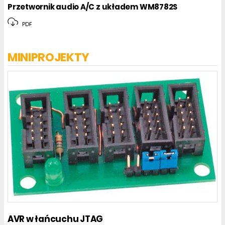
Przetwornik audio A/C z układem WM8782S
PDF
MINIPROJEKTY
AVR w łańcuchu JTAG