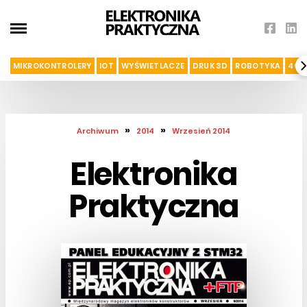
MIKROKONTROLERY
IOT
WYŚWIETLACZE
DRUK 3D
ROBOTYKA
4G I
»
»
Archiwum
2014
Wrzesień 2014
Elektronika
Praktyczna