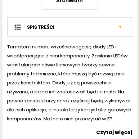
Archiwum
SPIS TREŚCI
Projekty EP
Tematem numeru wrześniowego są diody LED i
Miniprojekty
współpracujące z nimi komponenty. Zasilanie LEDów
Projekty czytelników
w instalacjach oświetleniowych tworzy pewne
Prezentacje
Notatnik konstruktora
problemy techniczne, które muszą być rozwiązane
Wybór konstruktora
przez konstruktora. Diody już są powszechnie
Klub Aplikantów Próbek
używane, a liczba ich zastosowań będzie rosła. Na
Kursy
pewno konstruktorzy coraz częściej będą wykonywali
Sprzęt
dla nich aplikacje, a instalatorzy korzystali z gotowych
Podzespoły
komponentów. Można o nich przeczytać w EP.
Automatyka i Mechatronika
Czytaj więcej