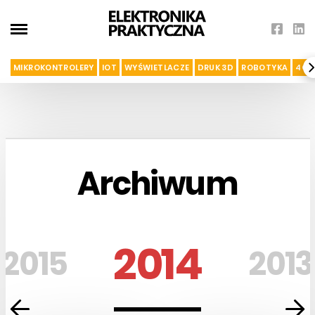
MIKROKONTROLERY
IOT
WYŚWIETLACZE
DRUK 3D
ROBOTYKA
4G I
Archiwum
2014
2015
2013