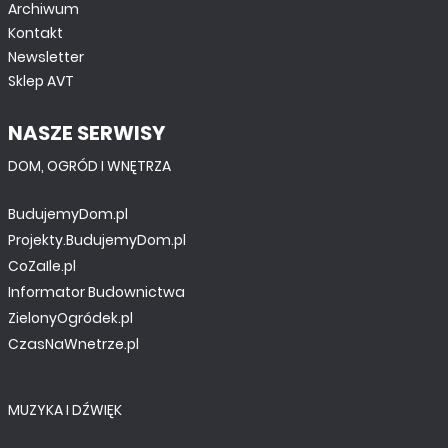
Archiwum
Kontakt
Newsletter
Sklep AVT
NASZE SERWISY
DOM, OGRÓD I WNĘTRZA
BudujemyDom.pl
Projekty.BudujemyDom.pl
CoZaIle.pl
Informator Budownictwa
ZielonyOgródek.pl
CzasNaWnetrze.pl
MUZYKA I DŹWIĘK