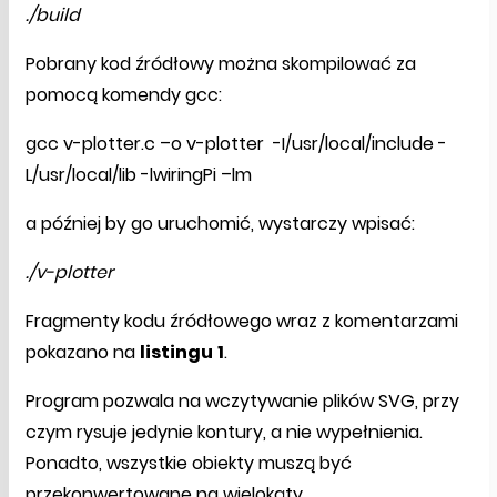
./build
Pobrany kod źródłowy można skompilować za
pomocą komendy gcc:
gcc v-plotter.c –o v-plotter -I/usr/local/include -
L/usr/local/lib -lwiringPi –lm
a później by go uruchomić, wystarczy wpisać:
./v-plotter
Fragmenty kodu źródłowego wraz z komentarzami
pokazano na
listingu
1
.
Program pozwala na wczytywanie plików SVG, przy
czym rysuje jedynie kontury, a nie wypełnienia.
Ponadto, wszystkie obiekty muszą być
przekonwertowane na wielokąty.