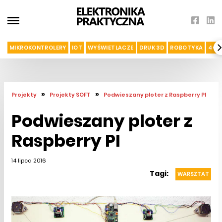
MIKROKONTROLERY
IOT
WYŚWIETLACZE
DRUK 3D
ROBOTYKA
4G I
»
»
Projekty
Projekty SOFT
Podwieszany ploter z Raspberry PI
Podwieszany ploter z
Raspberry PI
14 lipca 2016
Tagi:
WARSZTAT