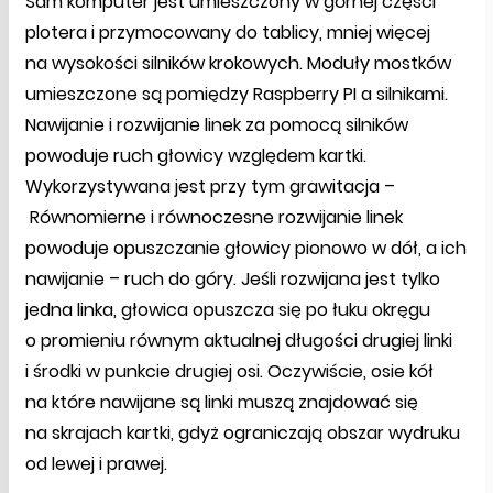
Sam komputer jest umieszczony w górnej części
plotera i przymocowany do tablicy, mniej więcej
na wysokości silników krokowych. Moduły mostków
umieszczone są pomiędzy Raspberry PI a silnikami.
Nawijanie i rozwijanie linek za pomocą silników
powoduje ruch głowicy względem kartki.
Wykorzystywana jest przy tym grawitacja –
Równomierne i równoczesne rozwijanie linek
powoduje opuszczanie głowicy pionowo w dół, a ich
nawijanie – ruch do góry. Jeśli rozwijana jest tylko
jedna linka, głowica opuszcza się po łuku okręgu
o promieniu równym aktualnej długości drugiej linki
i środki w punkcie drugiej osi. Oczywiście, osie kół
na które nawijane są linki muszą znajdować się
na skrajach kartki, gdyż ograniczają obszar wydruku
od lewej i prawej.