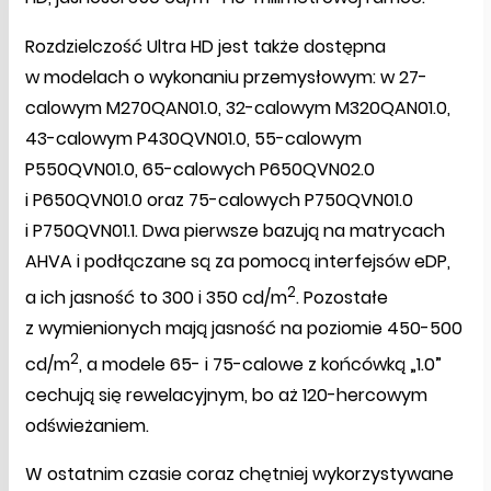
Rozdzielczość Ultra HD jest także dostępna
w modelach o wykonaniu przemysłowym: w 27-
calowym M270QAN01.0, 32-calowym M320QAN01.0,
43-calowym P430QVN01.0, 55-calowym
P550QVN01.0, 65-calowych P650QVN02.0
i P650QVN01.0 oraz 75-calowych P750QVN01.0
i P750QVN01.1. Dwa pierwsze bazują na matrycach
AHVA i podłączane są za pomocą interfejsów eDP,
2
a ich jasność to 300 i 350 cd/m
. Pozostałe
z wymienionych mają jasność na poziomie 450-500
2
cd/m
, a modele 65- i 75-calowe z końcówką „1.0”
cechują się rewelacyjnym, bo aż 120-hercowym
odświeżaniem.
W ostatnim czasie coraz chętniej wykorzystywane