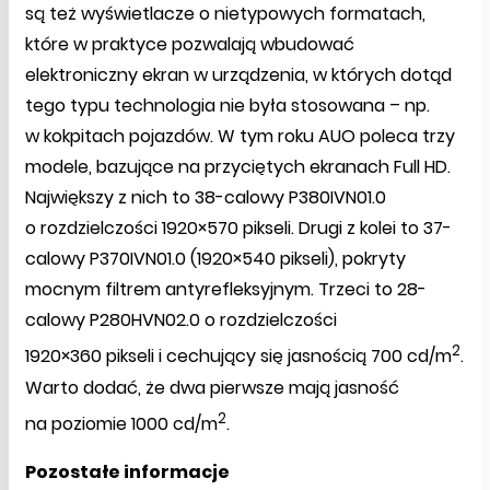
są też wyświetlacze o nietypowych formatach,
które w praktyce pozwalają wbudować
elektroniczny ekran w urządzenia, w których dotąd
tego typu technologia nie była stosowana – np.
w kokpitach pojazdów. W tym roku AUO poleca trzy
modele, bazujące na przyciętych ekranach Full HD.
Największy z nich to 38-calowy P380IVN01.0
o rozdzielczości 1920×570 pikseli. Drugi z kolei to 37-
calowy P370IVN01.0 (1920×540 pikseli), pokryty
mocnym filtrem antyrefleksyjnym. Trzeci to 28-
calowy P280HVN02.0 o rozdzielczości
2
1920×360 pikseli i cechujący się jasnością 700 cd/m
.
Warto dodać, że dwa pierwsze mają jasność
2
na poziomie 1000 cd/m
.
Pozostałe informacje