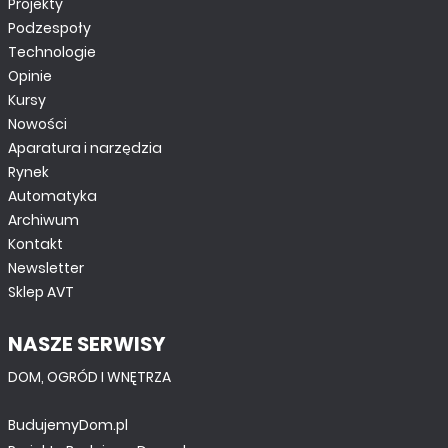
Projekty
Regulator obrotów silnika prądu stałego 200 V z
układem U2008B
Podzespoły
Technologie
Opinie
Kursy
Nowości
Aparatura i narzędzia
Rynek
Automatyka
Archiwum
Kontakt
Newsletter
Sklep AVT
MINIPROJEKTY
NASZE SERWISY
Adapter 1-Wire
DOM, OGRÓD I WNĘTRZA
BudujemyDom.pl