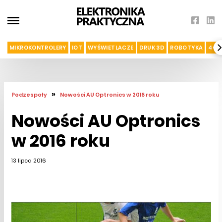
MIKROKONTROLERY
IOT
WYŚWIETLACZE
DRUK 3D
ROBOTYKA
4G I
»
Podzespoły
Nowości AU Optronics w 2016 roku
Nowości AU Optronics
w 2016 roku
13 lipca 2016