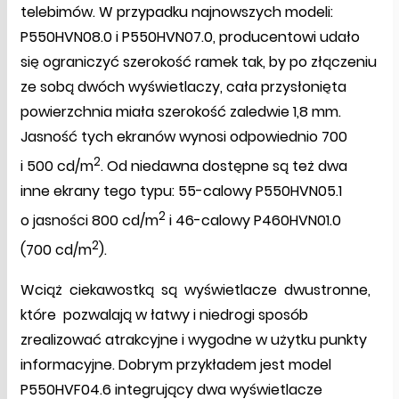
telebimów. W przypadku najnowszych modeli:
P550HVN08.0 i P550HVN07.0, producentowi udało
się ograniczyć szerokość ramek tak, by po złączeniu
ze sobą dwóch wyświetlaczy, cała przysłonięta
powierzchnia miała szerokość zaledwie 1,8 mm.
Jasność tych ekranów wynosi odpowiednio 700
2
i 500 cd/m
. Od niedawna dostępne są też dwa
inne ekrany tego typu: 55-calowy P550HVN05.1
2
o jasności 800 cd/m
i 46-calowy P460HVN01.0
2
(700 cd/m
).
Wciąż ciekawostką są wyświetlacze dwustronne,
które pozwalają w łatwy i niedrogi sposób
zrealizować atrakcyjne i wygodne w użytku punkty
informacyjne. Dobrym przykładem jest model
P550HVF04.6 integrujący dwa wyświetlacze