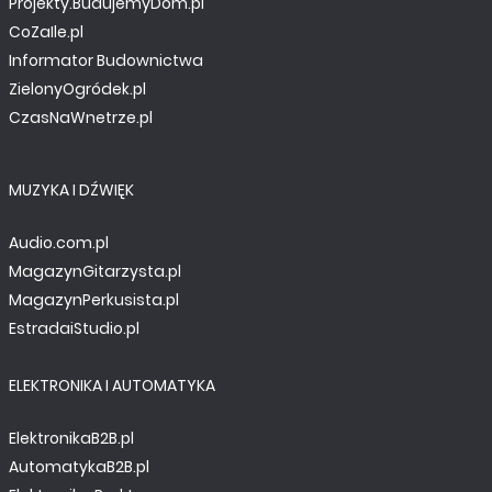
Projekty.BudujemyDom.pl
CoZaIle.pl
Informator Budownictwa
ZielonyOgródek.pl
CzasNaWnetrze.pl
MUZYKA I DŹWIĘK
Audio.com.pl
MINIPROJEKTY
MagazynGitarzysta.pl
Litowa dziewiątka
MagazynPerkusista.pl
EstradaiStudio.pl
ELEKTRONIKA I AUTOMATYKA
ElektronikaB2B.pl
AutomatykaB2B.pl