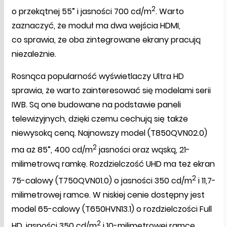
2
o przekątnej 55” i jasności 700 cd/m
. Warto
zaznaczyć, że moduł ma dwa wejścia HDMI,
co sprawia, że oba zintegrowane ekrany pracują
niezależnie.
Rosnąca popularność wyświetlaczy Ultra HD
sprawia, że warto zainteresować się modelami serii
IWB. Są one budowane na podstawie paneli
telewizyjnych, dzięki czemu cechują się także
niewysoką ceną. Najnowszy model (T850QVN02.0)
2
ma aż 85”, 400 cd/m
jasności oraz wąską, 21-
milimetrową ramkę. Rozdzielczość UHD ma też ekran
2
75-calowy (T750QVN01.0) o jasności 350 cd/m
i 11,7-
milimetrowej ramce. W niskiej cenie dostępny jest
model 65-calowy (T650HVN13.1) o rozdzielczości Full
2
HD, jasności 350 cd/m
i 10-milimetrowej ramce.