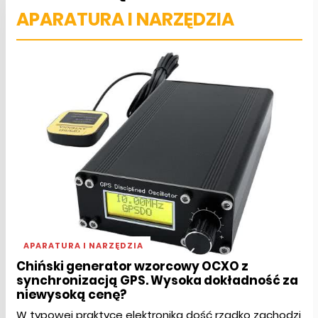
APARATURA I NARZĘDZIA
APARATURA I NARZĘDZIA
Chiński generator wzorcowy OCXO z
synchronizacją GPS. Wysoka dokładność za
niewysoką cenę?
W typowej praktyce elektronika dość rzadko zachodzi