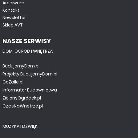
Archiwum
Kontakt
Newsletter
Sklep AVT
MINIPROJEKTY
NASZE SERWISY
Adapter 1-Wire
DOM, OGRÓD I WNĘTRZA
BudujemyDom.pl
Projekty.BudujemyDom.pl
CoZaIle.pl
Informator Budownictwa
ZielonyOgródek.pl
CzasNaWnetrze.pl
MUZYKA I DŹWIĘK