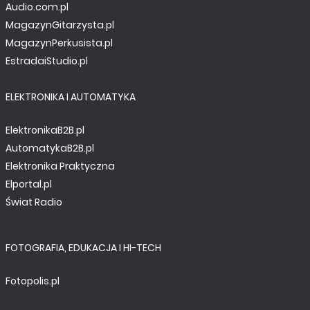
Audio.com.pl
MINIPROJEKTY
MagazynGitarzysta.pl
Litowa dziewiątka
MagazynPerkusista.pl
EstradaiStudio.pl
ELEKTRONIKA I AUTOMATYKA
ElektronikaB2B.pl
AutomatykaB2B.pl
Elektronika Praktyczna
Elportal.pl
Świat Radio
TUTORIALE
FOTOGRAFIA, EDUKACJA I HI-TECH
Podstawy programowania STM32F746G-DISCO
(3). Jak zbudować oscyloskop z FFT z użyciem
Fotopolis.pl
STM32F746G-DISCO