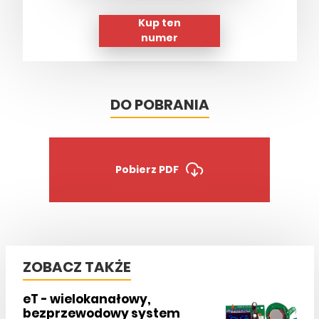
Kup ten
numer
DO POBRANIA
Pobierz PDF
ZOBACZ TAKŻE
eT - wielokanałowy,
bezprzewodowy system