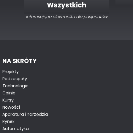
Wszystkich
Interesująca elektronika dla pasjonatów
NA SKRÓTY
PROJEKTY CZYTELNIKÓW
Projekty
Regulator obrotów silnika prądu stałego 200 V z
układem U2008B
Podzespoły
Technologie
Opinie
Kursy
Nowości
Aparatura i narzędzia
Rynek
Automatyka