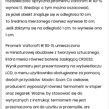
rozdzielczość optyczna pirometru Voltcraft IR 110-1S
wynosi 1:1. Wiedząc o tym można oszacować,
że jeżeli obiekt znajduje się w odległości 10 cm,
to średnica mierzonego również wyniesie 10 cm.
Jeśli zbliżymy się na odległość 1 cm, to wyniesie ona
1 cm.
Pirometr Voltcraft IR 110-1S umieszczono
w miniaturowej obudowie z tworzywa sztucznego,
która mieści również baterię zasilającą CR2032.
Wynik pomiaru jest prezentowany na wyświetlaczu
LCD, a menu użytkownika obsługiwane za pomocą
dwóch przycisków:
Mode
i
Scan.
Co ciekawe,
producent wyposażył również termometr w stoper
oraz zegarek. Ważne, by stosować się do
wytycznych z instrukcji: termometr nie jest
przeznaczony ani do użytku w przemyśle, ani