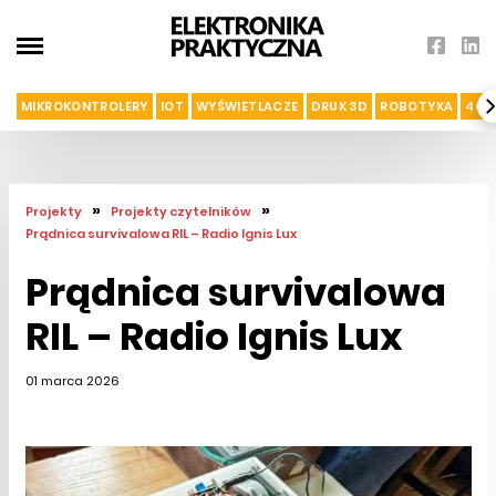
MIKROKONTROLERY
IOT
WYŚWIETLACZE
DRUK 3D
ROBOTYKA
4G I
»
»
Projekty
Projekty czytelników
Prądnica survivalowa RIL – Radio Ignis Lux
Prądnica survivalowa
RIL – Radio Ignis Lux
01 marca 2026