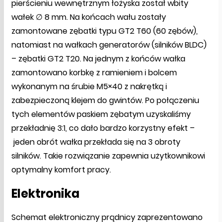
pierścieniu wewnętrznym łożyska został wbity
wałek ∅ 8 mm. Na końcach wału zostały
zamontowane zębatki typu GT2 T60 (60 zębów),
natomiast na wałkach generatorów (silników BLDC)
– zębatki GT2 T20. Na jednym z końców wałka
zamontowano korbkę z ramieniem i bolcem
wykonanym na śrubie M5×40 z nakrętką i
zabezpieczoną klejem do gwintów. Po połączeniu
tych elementów paskiem zębatym uzyskaliśmy
przekładnię 3:1, co dało bardzo korzystny efekt –
jeden obrót wałka przekłada się na 3 obroty
silników. Takie rozwiązanie zapewnia użytkownikowi
optymalny komfort pracy.
Elektronika
Schemat elektroniczny prądnicy zaprezentowano