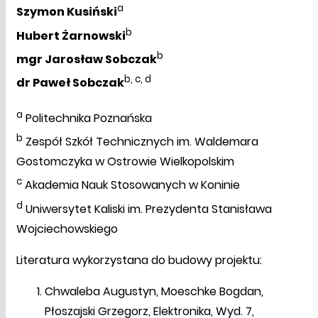
a
Szymon Kusiński
b
Hubert Żarnowski
b
mgr Jarosław Sobczak
b, c, d
dr Paweł Sobczak
a
Politechnika Poznańska
b
Zespół Szkół Technicznych im. Waldemara
Gostomczyka w Ostrowie Wielkopolskim
c
Akademia Nauk Stosowanych w Koninie
d
Uniwersytet Kaliski im. Prezydenta Stanisława
Wojciechowskiego
Literatura wykorzystana do budowy projektu:
Chwaleba Augustyn, Moeschke Bogdan,
Płoszajski Grzegorz, Elektronika, Wyd. 7,