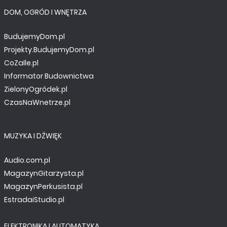
Efektowny sterownik oświetlenia
DOM, OGRÓD I WNĘTRZA
BudujemyDom.pl
Projekty.BudujemyDom.pl
CoZaIle.pl
Informator Budownictwa
ZielonyOgródek.pl
CzasNaWnetrze.pl
MUZYKA I DŹWIĘK
Audio.com.pl
PROJEKTY EP
MagazynGitarzysta.pl
Trójdrożna zwrotnica aktywna
MagazynPerkusista.pl
EstradaiStudio.pl
ELEKTRONIKA I AUTOMATYKA