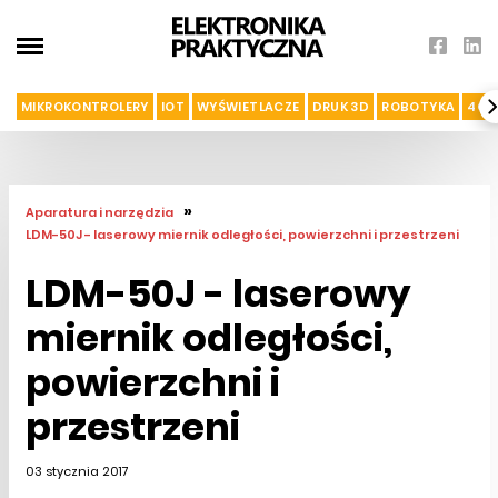
MIKROKONTROLERY
IOT
WYŚWIETLACZE
DRUK 3D
ROBOTYKA
4G I
»
Aparatura i narzędzia
LDM-50J - laserowy miernik odległości, powierzchni i przestrzeni
LDM-50J - laserowy
miernik odległości,
powierzchni i
przestrzeni
03 stycznia 2017