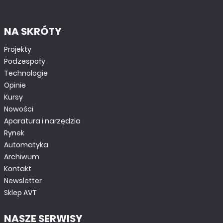
NA SKRÓTY
PROJEKTY EP
Projekty
Uniwersalny regulator mocy
Podzespoły
Technologie
Opinie
Kursy
Nowości
Aparatura i narzędzia
Rynek
Automatyka
Archiwum
Kontakt
Newsletter
Sklep AVT
PROJEKTY EP
NASZE SERWISY