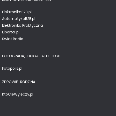
ElektronikaB2B.pl
AutomatykaB2B.pl
Elektronika Praktyczna
Elportal.pl
Świat Radio
MINIPROJEKTY
FOTOGRAFIA, EDUKACJA I HI-TECH
Bombka LED dla każdego
Fotopolis.pl
ZDROWIE I RODZINA
KtoCieWyleczy.pl