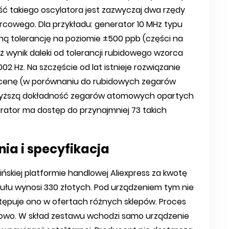
ć takiego oscylatora jest zazwyczaj dwa rzędy
rcowego. Dla przykładu: generator 10 MHz typu
ą tolerancję na poziomie ±500 ppb (części na
iąż wynik daleki od tolerancji rubidowego wzorca
,002 Hz. Na szczęście od lat istnieje rozwiązanie
ą cenę (w porównaniu do rubidowych zegarów
yższą dokładność zegarów atomowych opartych
rator ma dostęp do przynajmniej 73 takich
ia i specyfikacja
skiej platformie handlowej Aliexpress za kwotę
ykułu wynosi 330 złotych. Pod urządzeniem tym nie
stępuje ono w ofertach różnych sklepów. Proces
owo. W skład zestawu wchodzi samo urządzenie