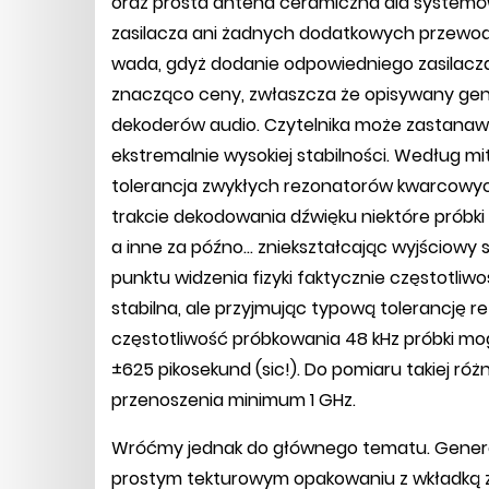
oraz prosta antena ceramiczna dla systemów 
zasilacza ani żadnych dodatkowych przewodó
wada, gdyż dodanie odpowiedniego zasilac
znacząco ceny, zwłaszcza że opisywany gene
dekoderów audio. Czytelnika może zastanawi
ekstremalnie wysokiej stabilności. Według mi
tolerancja zwykłych rezonatorów kwarcowych
trakcie dekodowania dźwięku niektóre próbki 
a inne za późno... zniekształcając wyjściowy 
punktu widzenia fizyki faktycznie częstotliw
stabilna, ale przyjmując typową tolerancję
częstotliwość próbkowania 48 kHz próbki m
±625 pikosekund (sic!). Do pomiaru takiej ró
przenoszenia minimum 1 GHz.
Wróćmy jednak do głównego tematu. Generat
prostym tekturowym opakowaniu z wkładką z 