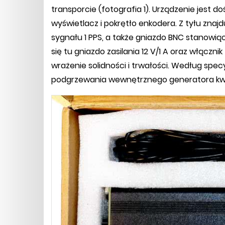
transporcie (fotografia 1). Urządzenie jest d
wyświetlacz i pokrętło enkodera. Z tyłu znaj
sygnału 1 PPS, a także gniazdo BNC stanowi
się tu gniazdo zasilania 12 V/1 A oraz włącznik
wrażenie solidności i trwałości. Według spec
podgrzewania wewnętrznego generatora kwa