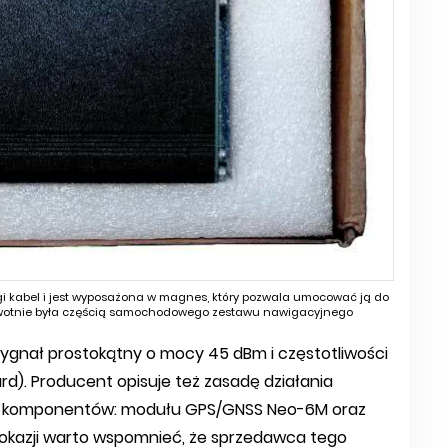
gi kabel i jest wyposażona w magnes, który pozwala umocować ją do
erwotnie była częścią samochodowego zestawu nawigacyjnego
sygnał prostokątny o mocy 45 dBm i częstotliwości
liard). Producent opisuje też zasadę działania
ch komponentów: modułu GPS/GNSS Neo-6M oraz
y okazji warto wspomnieć, że sprzedawca tego