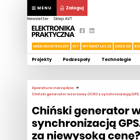
Zaloguj
MENU
Newsletter
Sklep AVT
MIKROKONTROLERY
IOT
WYŚWIETLACZE
DRUK 3D
RO
Projekty
Podzespoły
Technologie
»
Aparatura i narzędzia
Chiński generator wzorcowy OCXO z synchronizacją GPS
Chiński generator 
synchronizacją GP
za niewysoką cenę