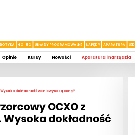
BOTYKA
4G I 5G
UKŁADY PROGRAMOWALNE
NAPĘDY
APARATURA
LED
Opinie
Kursy
Nowości
Aparatura i narzędzia
. Wysoka dokładność za niewysoką cenę?
wzorcowy OCXO z
S. Wysoka dokładność
?