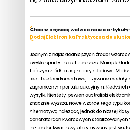
się z dość dużymi kosztami. Ale 
Chcesz częściej widzieć nasze artykuły
Dodaj Elektronika Praktyczna do ulubio
Jednym z najdokładniejszych źródeł wzorcow
zwykle oparty na izotopie cezu. Mniej dokład
tańszym źródłem są zegary rubidowe. Moduły
sieci telefonii komórkowej. Używane moduł
zagranicznym portalu aukcyjnym. Kiedyś ich c
wysyłki. Niestety, pewien australijski elektroni
znacznie wyższa. Nowe wzorce tego typu koszt
Alternatywą należącą jednak do niższej kla
generatorach kwarcowych stabilizowanych t
rezonator kwarcowy utrzymywany jest w stał