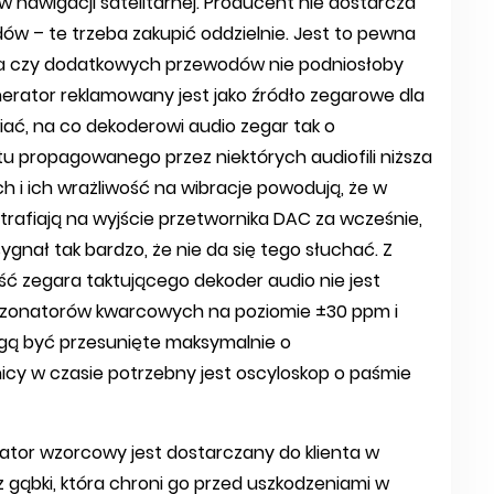
nawigacji satelitarnej. Producent nie dostarcza
w – te trzeba zakupić oddzielnie. Jest to pewna
za czy dodatkowych przewodów nie podniosłoby
rator reklamowany jest jako źródło zegarowe dla
ać, na co dekoderowi audio zegar tak o
tu propagowanego przez niektórych audiofili niższa
 i ich wrażliwość na wibracje powodują, że w
trafiają na wyjście przetwornika DAC za wcześnie,
sygnał tak bardzo, że nie da się tego słuchać. Z
ość zegara taktującego dekoder audio nie jest
 rezonatorów kwarcowych na poziomie ±30 ppm i
ogą być przesunięte maksymalnie o
żnicy w czasie potrzebny jest oscyloskop o paśmie
or wzorcowy jest dostarczany do klienta w
gąbki, która chroni go przed uszkodzeniami w