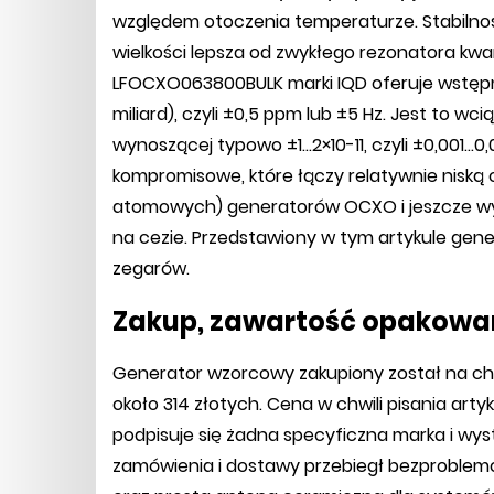
względem otoczenia temperaturze. Stabilnoś
wielkości lepsza od zwykłego rezonatora kwa
LFOCXO063800BULK marki IQD oferuje wstępn
miliard), czyli ±0,5 ppm lub ±5 Hz. Jest to wc
wynoszącej typowo ±1...2×10-11, czyli ±0,001...0
kompromisowe, które łączy relatywnie nisk
atomowych) generatorów OCXO i jeszcze w
na cezie. Przedstawiony w tym artykule gene
zegarów.
Zakup, zawartość opakowan
Generator wzorcowy zakupiony został na chiń
około 314 złotych. Cena w chwili pisania art
podpisuje się żadna specyficzna marka i wy
zamówienia i dostawy przebiegł bezproblem