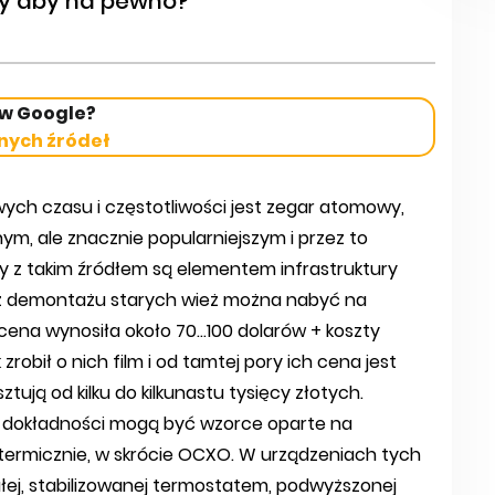
czy aby na pewno?
 w Google?
nych źródeł
ych czasu i częstotliwości jest zegar atomowy,
nym, ale znacznie popularniejszym i przez to
 z takim źródłem są elementem infrastruktury
y z demontażu starych wież można nabyć na
ena wynosiła około 70...100 dolarów + koszty
k zrobił o nich film i od tamtej pory ich cena jest
ują od kilku do kilkunastu tysięcy złotych.
sy dokładności mogą być wzorce oparte na
ermicznie, w skrócie OCXO. W urządzeniach tych
ej, stabilizowanej termostatem, podwyższonej