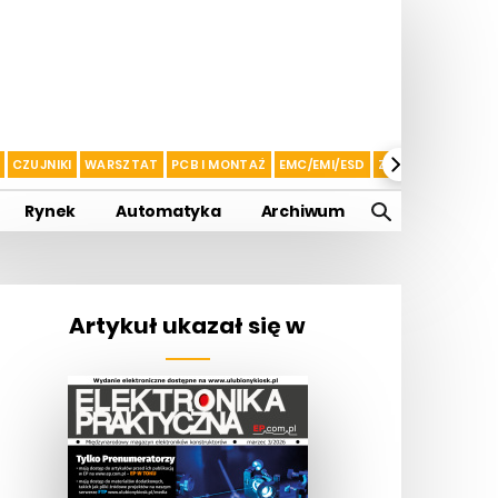
CZUJNIKI
WARSZTAT
PCB I MONTAŻ
EMC/EMI/ESD
ZASILANIE I AKU
Rynek
Automatyka
Archiwum
Artykuł ukazał się w