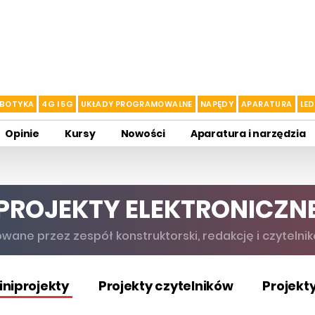
BOTYKA
4G I 5G
UKŁADY PROGRAMOWALNE
NAPĘDY
APARATURA
LED
Opinie
Kursy
Nowości
Aparatura i narzędzia
PROJEKTY ELEKTRONICZN
wane przez zespół konstruktorski, redakcję i czytelnik
iniprojekty
Projekty czytelników
Projekt