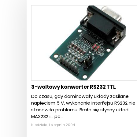
3-woltowy konwerter RS232 TTL
Do czasu, gdy dominowały układy zasilane
napięciem 5 V, wykonanie interfejsu RS232 nie
stanowiło problemu. Brało się słynny układ
MAX232 i... po...
Niedziela, 1 sierpnia 2004