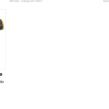
Wtorek, 1 listopada 1994
Sobo
o
 do