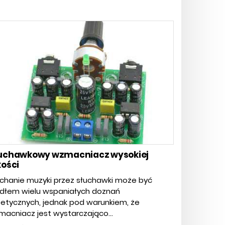
uchawkowy wzmacniacz wysokiej
kości
chanie muzyki przez słuchawki może być
ódłem wielu wspaniałych doznań
etycznych, jednak pod warunkiem, że
acniacz jest wystarczająco...