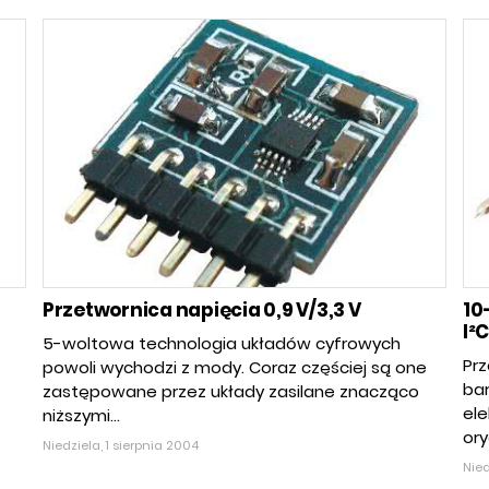
Przetwornica napięcia 0,9 V/3,3 V
10
I²
5-woltowa technologia układów cyfrowych
Pr
powoli wychodzi z mody. Coraz częściej są one
bar
zastępowane przez układy zasilane znacząco
ele
niższymi...
ory
Niedziela, 1 sierpnia 2004
Nied