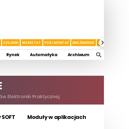
CZUJNIKI
WARSZTAT
PCB I MONTAŻ
EMC/EMI/ESD
ZASILANIE I AKU
Rynek
Automatyka
Archiwum
E
ów Elektroniki Praktycznej
y SOFT
Moduły w aplikacjach