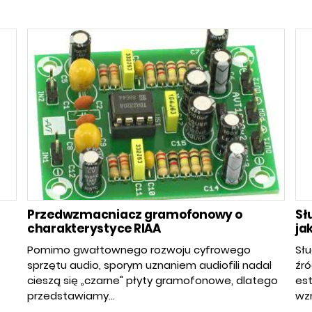
Przedwzmacniacz gramofonowy o
Sł
charakterystyce RIAA
ja
Pomimo gwałtownego rozwoju cyfrowego
Słu
sprzętu audio, sporym uznaniem audiofili nadal
źr
cieszą się „czarne" płyty gramofonowe, dlatego
est
przedstawiamy...
wzm