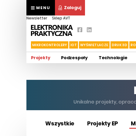
Zaloguj
MENU
Newsletter
Sklep AVT
MIKROKONTROLERY
IOT
WYŚWIETLACZE
DRUK 3D
RO
Projekty
Podzespoły
Technologie
Unikalne projekty, opraco
Wszystkie
Projekty EP
M