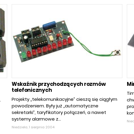
Wskaźnik przychodzących rozmów
Mi
telefonicznych
Tim
Projekty „telekomunikacyjne” cieszą się ciągłym
.
chw
powodzeniem. Były już „automatyczne
pr
sekretarki”, taryfikatory połączeń, a nawet
kon
systemy alarmowe z...
Nied
Niedziela, 1 sierpnia 2004