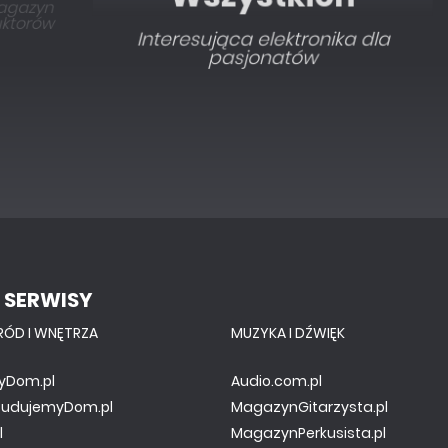
Interesująca elektronika dla
pasjonatów
 SERWISY
RÓD I WNĘTRZA
MUZYKA I DŹWIĘK
yDom.pl
Audio.com.pl
.BudujemyDom.pl
MagazynGitarzysta.pl
l
MagazynPerkusista.pl