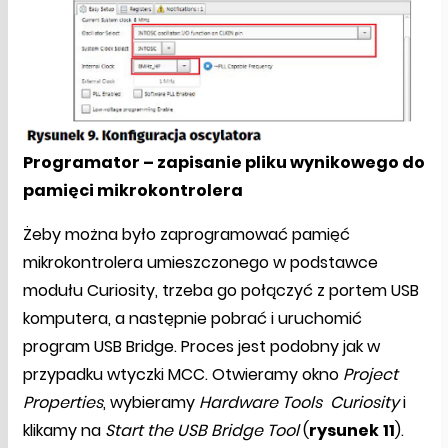
Programator – zapisanie pliku wynikowego do
pamięci mikrokontrolera
Żeby można było zaprogramować pamięć
mikrokontrolera umieszczonego w podstawce
modułu Curiosity, trzeba go połączyć z portem USB
komputera, a następnie pobrać i uruchomić
program USB Bridge. Proces jest podobny jak w
przypadku wtyczki MCC. Otwieramy okno
Project
Properties
, wybieramy
Hardware Tools
Curiosity
i
klikamy na
Start the USB Bridge Tool
(
rysunek
11
).