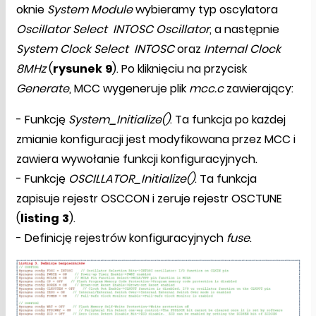
oknie
System Module
wybieramy typ oscylatora
Oscillator Select
INTOSC Oscillator
, a następnie
System Clock Select
INTOSC
oraz
Internal Clock
8MHz
(
rysunek
9
). Po kliknięciu na przycisk
Generate
, MCC wygeneruje plik
mcc.c
zawierający:
- Funkcję
System_Initialize()
. Ta funkcja po każdej
zmianie konfiguracji jest modyfikowana przez MCC i
zawiera wywołanie funkcji konfiguracyjnych.
- Funkcję
OSCILLATOR_Initialize()
. Ta funkcja
zapisuje rejestr OSCCON i zeruje rejestr OSCTUNE
(
listing
3
).
- Definicję rejestrów konfiguracyjnych
fuse
.