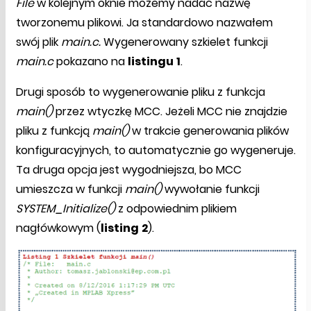
File
w kolejnym oknie możemy nadać nazwę
tworzonemu plikowi. Ja standardowo nazwałem
swój plik
main.c.
Wygenerowany szkielet funkcji
main.c
pokazano na
listingu
1
.
Drugi sposób to wygenerowanie pliku z funkcja
main()
przez wtyczkę MCC. Jeżeli MCC nie znajdzie
pliku z funkcją
main()
w trakcie generowania plików
konfiguracyjnych, to automatycznie go wygeneruje.
Ta druga opcja jest wygodniejsza, bo MCC
umieszcza w funkcji
main()
wywołanie funkcji
SYSTEM_Initialize()
z odpowiednim plikiem
nagłówkowym (
listing
2
).