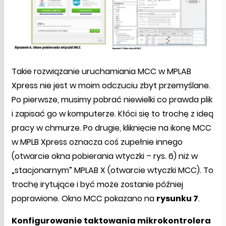
Takie rozwiązanie uruchamiania MCC w MPLAB
Xpress nie jest w moim odczuciu zbyt przemyślane.
Po pierwsze, musimy pobrać niewielki co prawda plik
i zapisać go w komputerze. Kłóci się to trochę z ideą
pracy w chmurze. Po drugie, kliknięcie na ikonę MCC
w MPLB Xpress oznacza coś zupełnie innego
(otwarcie okna pobierania wtyczki – rys. 6) niż w
„stacjonarnym” MPLAB X (otwarcie wtyczki MCC). To
trochę irytujące i być może zostanie później
poprawione. Okno MCC pokazano na
rysunku
7
.
Konfigurowanie taktowania mikrokontrolera