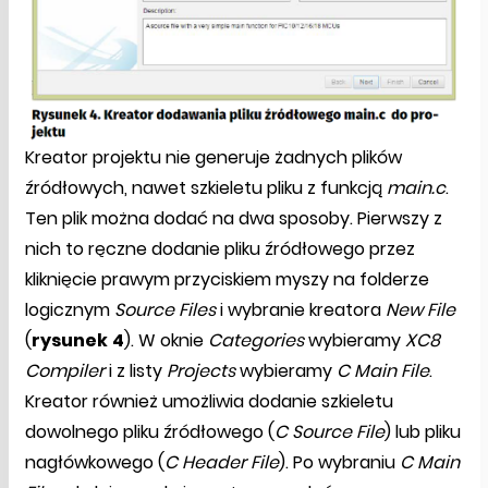
Kreator projektu nie generuje żadnych plików
źródłowych, nawet szkieletu pliku z funkcją
main.c
.
Ten plik można dodać na dwa sposoby. Pierwszy z
nich to ręczne dodanie pliku źródłowego przez
kliknięcie prawym przyciskiem myszy na folderze
logicznym
Source Files
i wybranie kreatora
New File
(
rysunek
4
). W oknie
Categories
wybieramy
XC8
Compiler
i z listy
Projects
wybieramy
C Main File
.
Kreator również umożliwia dodanie szkieletu
dowolnego pliku źródłowego (
C Source File
) lub pliku
nagłówkowego (
C Header File
). Po wybraniu
C Main