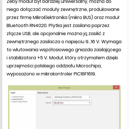
Żeby moduł był bardziej uniwersalny, można do
niego dołączać moduły zewnętrzne, produkowane
przez firmę MikroElektronika (mikro BUS) oraz moduł
Bluetooth RN4020. Płytka jest zasilana poprzez
złącze USB, ale opcjonalnie można ją zasilić z
zewnętrznego zasilacza o napięciu 9…16 V. Wymaga
to wlutowania współosiowego gniazda zasilającego
i stabilizatora +5 V. Moduł, który otrzymałem dzięki
uprzejmości polskiego oddziału Microchipa,
wyposażono w mikrokontroler PIC16F1619.