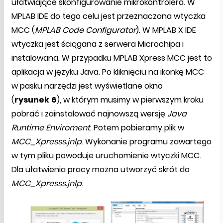
ułatwiające skonfigurowanie mikrokontrolera. W
MPLAB IDE do tego celu jest przeznaczona wtyczka
MCC (
MPLAB Code Configurator
). W MPLAB X IDE
wtyczka jest ściągana z serwera Microchipa i
instalowana. W przypadku MPLAB Xpress MCC jest to
aplikacja w języku Java. Po kliknięciu na ikonkę MCC
w pasku narzędzi jest wyświetlane okno
(
rysunek
6
), w którym musimy w pierwszym kroku
pobrać i zainstalować najnowszą wersję
Java
Runtime Enviroment
. Potem pobieramy plik w
MCC_Xpresss.jnlp
. Wykonanie programu zawartego
w tym pliku powoduje uruchomienie wtyczki MCC.
Dla ułatwienia pracy można utworzyć skrót do
MCC_Xpresss.jnlp
.