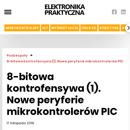
MIKROKONTROLERY
IOT
WYŚWIETLACZE
DRUK 3D
ROBOTYKA
4G I
»
Podzespoły
8-bitowa kontrofensywa (1). Nowe peryferie mikrokontrolerów PIC
8-bitowa
kontrofensywa (1).
Nowe peryferie
mikrokontrolerów PIC
17 listopada 2016