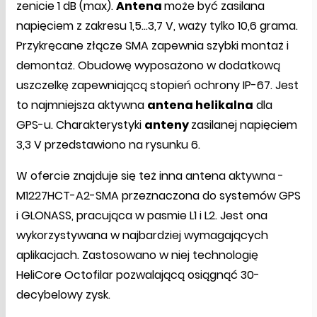
zenicie 1 dB (max).
Antena
może być zasilana
napięciem z zakresu 1,5...3,7 V, waży tylko 10,6 grama.
Przykręcane złącze SMA zapewnia szybki montaż i
demontaż. Obudowę wyposażono w dodatkową
uszczelkę zapewniającą stopień ochrony IP-67. Jest
to najmniejsza aktywna
antena helikalna
dla
GPS-u. Charakterystyki
anteny
zasilanej napięciem
3,3 V przedstawiono na rysunku 6.
W ofercie znajduje się też inna antena aktywna -
M1227HCT-A2-SMA przeznaczona do systemów GPS
i GLONASS, pracująca w pasmie L1 i L2. Jest ona
wykorzystywana w najbardziej wymagających
aplikacjach. Zastosowano w niej technologię
HeliCore Octofilar pozwalającą osiągnąć 30-
decybelowy zysk.