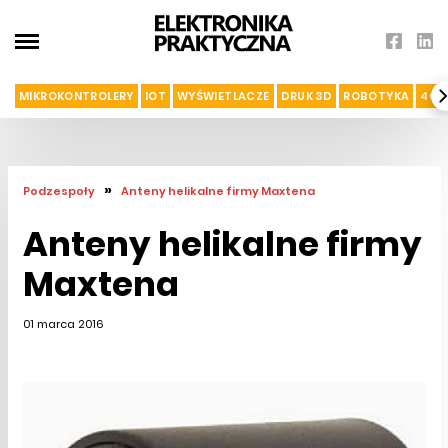
MIKROKONTROLERY
IOT
WYŚWIETLACZE
DRUK 3D
ROBOTYKA
4G I
»
Podzespoły
Anteny helikalne firmy Maxtena
Anteny helikalne firmy
Maxtena
01 marca 2016