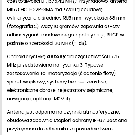
częstotliwości L1 (1575,42 MHz). Przykładowo, antena
M1575HCT-22P-SMA ma zwartą obudowę
cylindryczną o średnicy 18,5 mm i wysokości 38 mm
(fotografia 2), waży 10 gramów, zapewnia czysty
odbiór sygnału nadawanego z polaryzacją RHCP w
paśmie o szerokości 20 MHz (-1 dB).
Charakterystykę
anteny
dla częstotliwości 1575
MHz przedstawiono na rysunku 3. Typowe
zastosowania to: motoryzacja (śledzenie floty),
sprzęt wojskowy, systemy bezpieczeństwa,
elektroniczne obroże, rejestratory sejsmiczne,
nawigacja, aplikacje M2M itp.
Antena jest odporna na czynniki atmosferyczne,
obudowa zapewnia stopień ochrony IP-67. Jest ona
przykręcana do odbiornika za pośrednictwem