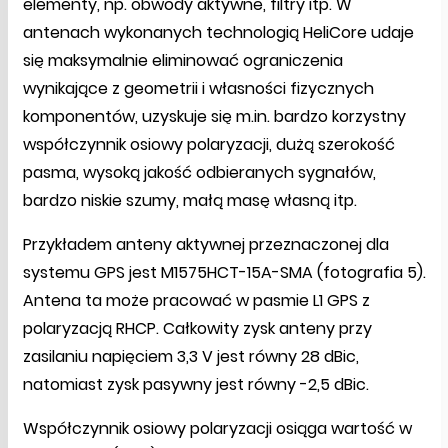
elementy, np. obwody aktywne, filtry itp. W
antenach wykonanych technologią HeliCore udaje
się maksymalnie eliminować ograniczenia
wynikające z geometrii i własności fizycznych
komponentów, uzyskuje się m.in. bardzo korzystny
współczynnik osiowy polaryzacji, dużą szerokość
pasma, wysoką jakość odbieranych sygnałów,
bardzo niskie szumy, małą masę własną itp.
Przykładem anteny aktywnej przeznaczonej dla
systemu GPS jest M1575HCT-15A-SMA (fotografia 5).
Antena ta może pracować w pasmie L1 GPS z
polaryzacją RHCP. Całkowity zysk anteny przy
zasilaniu napięciem 3,3 V jest równy 28 dBic,
natomiast zysk pasywny jest równy -2,5 dBic.
Współczynnik osiowy polaryzacji osiąga wartość w