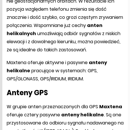
nie geostacjonarnych orbitach. W rezultacie ich
pozycja względem telefonu zmienia się dość
znacznie i dość szybko, co grozi częstym zrywaniem
połączenia. Wspomniane już cechy
anten
helikalnych
umożliwiają odbiór sygnałów z niskich
elewacji i z dowolnego kierunku, można powiedzieć,
że są idealne do takich zastosowań.
Maxtena oferuje aktywne i pasywne
anteny
helikalne
pracujące w systemach: GPS,
GPS/GLONASS, GPS/IRIDIUM, IRIDIUM.
Anteny GPS
W grupie anten przeznaczonych dla GPS
Maxtena
oferuje cztery pasywne
anteny helikalne
. Są one
przystosowane do odbioru sygnału nadawanego na