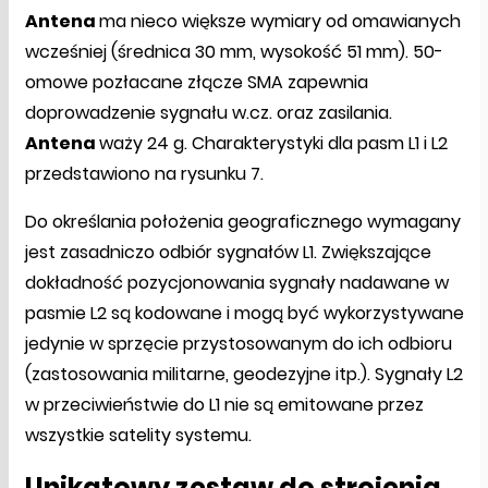
Antena
ma nieco większe wymiary od omawianych
wcześniej (średnica 30 mm, wysokość 51 mm). 50-
omowe pozłacane złącze SMA zapewnia
doprowadzenie sygnału w.cz. oraz zasilania.
Antena
waży 24 g. Charakterystyki dla pasm L1 i L2
przedstawiono na rysunku 7.
Do określania położenia geograficznego wymagany
jest zasadniczo odbiór sygnałów L1. Zwiększające
dokładność pozycjonowania sygnały nadawane w
pasmie L2 są kodowane i mogą być wykorzystywane
jedynie w sprzęcie przystosowanym do ich odbioru
(zastosowania militarne, geodezyjne itp.). Sygnały L2
w przeciwieństwie do L1 nie są emitowane przez
wszystkie satelity systemu.
Unikatowy zestaw do strojenia