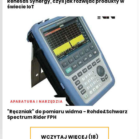
Renesas Synergy, czyli jak rozwijać produkty w
świecie IoT
APARATURA I NARZĘDZIA
"Ręczniak" do pomiaru widma - Rohde&Schwarz
Spectrum Rider FPH
WCZYTAJ WIĘCEJ (18)