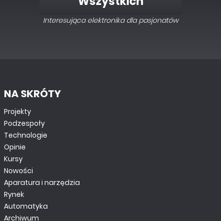
Wszystkich
Interesująca elektronika dla pasjonatów
NA SKRÓTY
TUTORIALE
Projekty
STM32: urządzenie USB-CDC. Wykonanie za
Podzespoły
pomocą CubeMX
Technologie
Opinie
Kursy
Nowości
Aparatura i narzędzia
Rynek
Automatyka
Archiwum