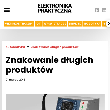
MIKROKONTROLERY
IOT
WYŚWIETLACZE
DRUK 3D
ROBOTYKA
4G I
»
Automatyka
Znakowanie długich produktów
Znakowanie długich
produktów
01 marca 2016