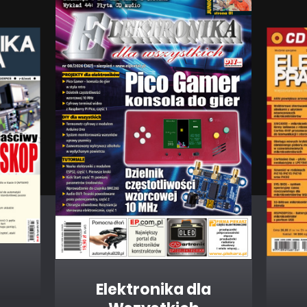
"Ręczniak" do pomiaru widma - Rohde&Schwarz
Spectrum Rider FPH
TUTORIALE
Obsługa wyświetlacza ze sterownikiem SSD1306
Elektronika dla