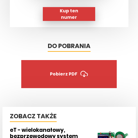
Kup ten
numer
DO POBRANIA
Pobierz PDF
ZOBACZ TAKŻE
eT - wielokanałowy,
bezprzewodowy system