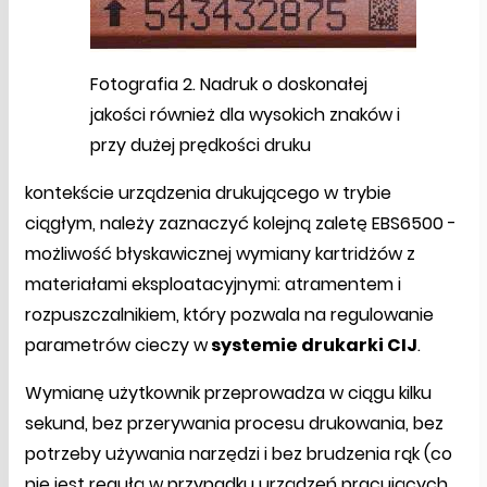
Fotografia 2. Nadruk o doskonałej
jakości również dla wysokich znaków i
przy dużej prędkości druku
kontekście urządzenia drukującego w trybie
ciągłym, należy zaznaczyć kolejną zaletę EBS6500 -
możliwość błyskawicznej wymiany kartridżów z
materiałami eksploatacyjnymi: atramentem i
rozpuszczalnikiem, który pozwala na regulowanie
parametrów cieczy w
systemie drukarki CIJ
.
Wymianę użytkownik przeprowadza w ciągu kilku
sekund, bez przerywania procesu drukowania, bez
potrzeby używania narzędzi i bez brudzenia rąk (co
nie jest regułą w przypadku urządzeń pracujących