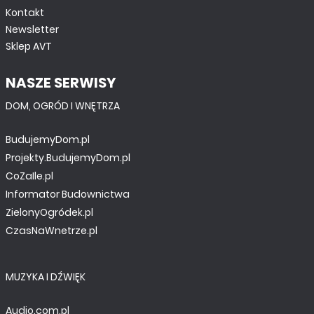
Kontakt
Newsletter
Sklep AVT
NASZE SERWISY
TUTORIALE
DOM, OGRÓD I WNĘTRZA
STM-owa układanka: Nucleo, AC6, HAL
BudujemyDom.pl
Projekty.BudujemyDom.pl
CoZaIle.pl
Informator Budownictwa
ZielonyOgródek.pl
CzasNaWnetrze.pl
MUZYKA I DŹWIĘK
Audio.com.pl