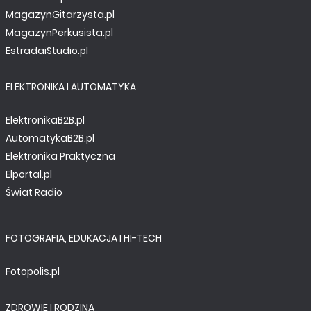
TUTORIALE
MagazynGitarzysta.pl
Programowanie urządzeń mobilnych.
MagazynPerkusista.pl
Debugowanie kodu natywnego Java. cz. 9
EstradaiStudio.pl
ELEKTRONIKA I AUTOMATYKA
ElektronikaB2B.pl
AutomatykaB2B.pl
Elektronika Praktyczna
Elportal.pl
Świat Radio
FOTOGRAFIA, EDUKACJA I HI-TECH
PREZENTACJE
Fotopolis.pl
Będę potrzebował fajnej obudowy... I co dalej?
ZDROWIE I RODZINA