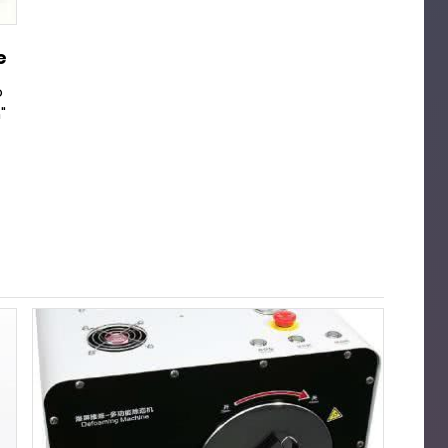
e
o
"