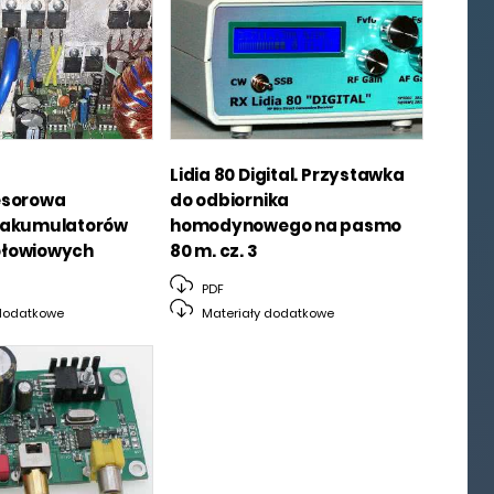
Lidia 80 Digital. Przystawka
esorowa
do odbiornika
 akumulatorów
homodynowego na pasmo
łowiowych
80 m. cz. 3
PDF
dodatkowe
Materiały dodatkowe