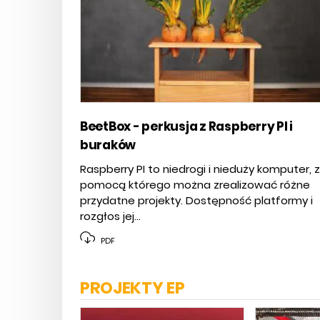
BeetBox - perkusja z Raspberry PI i
buraków
Raspberry PI to niedrogi i nieduży komputer, 
pomocą którego można zrealizować różne
przydatne projekty. Dostępność platformy i
rozgłos jej...
PDF
PROJEKTY EP