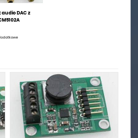
 audio DAC z
CM5102A
dodatkowe