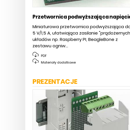
Przetwornica podwyższająca napięci
Miniaturowa przetwornica podwyższająca d
5 V/1,5 A, ułatwiająca zasilanie "prądożernych
układów np. Raspberry PI, BeagleBone z
zestawu ogniw...
PDF
Materiały dodatkowe
PREZENTACJE