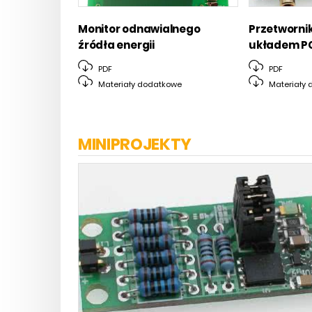
Monitor odnawialnego
Przetwornik
źródła energii
układem P
PDF
PDF
Materiały dodatkowe
Materiały 
MINIPROJEKTY