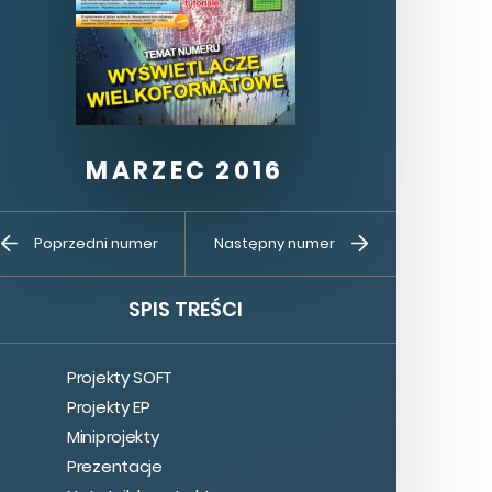
MARZEC 2016
Kup ten
Prenumerata
Poprzedni numer
Następny numer
numer
SPIS TREŚCI
Projekty SOFT
Projekty EP
Miniprojekty
Prezentacje