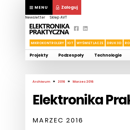
Zaloguj
MENU
Newsletter
Sklep AVT
MIKROKONTROLERY
IOT
WYŚWIETLACZE
DRUK 3D
RO
Projekty
Podzespoły
Technologie
»
»
Archiwum
2016
Marzec 2016
Elektronika Pr
MARZEC 2016