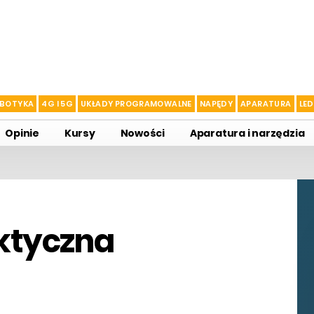
BOTYKA
4G I 5G
UKŁADY PROGRAMOWALNE
NAPĘDY
APARATURA
LED
Opinie
Kursy
Nowości
Aparatura i narzędzia
aktyczna