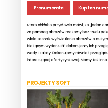
Prenumerata
Kup ten num
Stare chińskie przysłowie mówi, że „jeden ob
za pomocą obrazów możemy bez trudu poko
wiele technik wyświetlania obrazów o dużym
bieżącym wydaniu EP dokonujemy ich przeglą
wady i zalety. Dokonujemy również przeglą
interesującej oferty rynkowej. Mamy też inne 
PROJEKTY SOFT