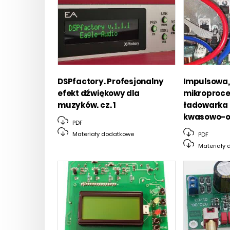
DSPfactory. Profesjonalny
Impulsowa,
efekt dźwiękowy dla
mikroproc
muzyków. cz. 1
ładowarka
kwasowo-o
PDF
Materiały dodatkowe
PDF
Materiały 