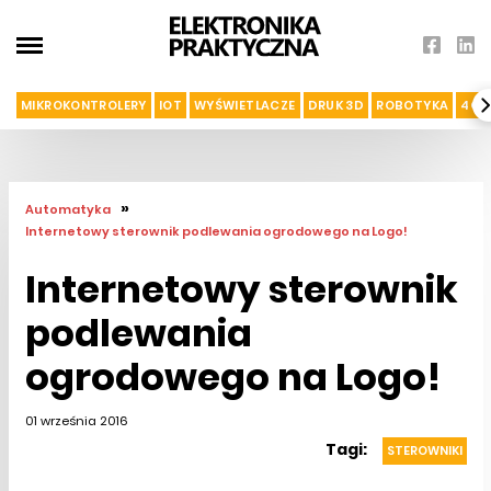
MIKROKONTROLERY
IOT
WYŚWIETLACZE
DRUK 3D
ROBOTYKA
4G I
»
Automatyka
Internetowy sterownik podlewania ogrodowego na Logo!
Internetowy sterownik
podlewania
ogrodowego na Logo!
01 września 2016
Tagi:
STEROWNIKI