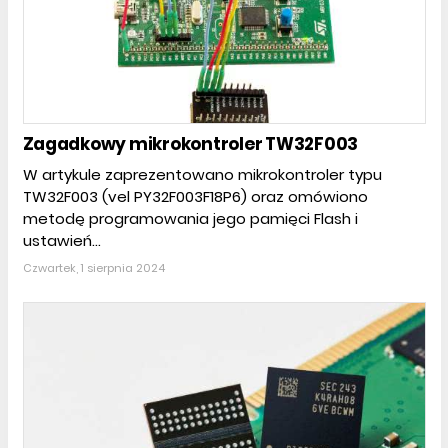
Zagadkowy mikrokontroler TW32F003
W artykule zaprezentowano mikrokontroler typu
TW32F003 (vel PY32F003F18P6) oraz omówiono
metodę programowania jego pamięci Flash i
ustawień...
Czwartek, 1 sierpnia 2024