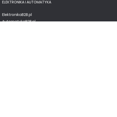
ELEKTRONIKA I AUTOMATYKA
ElektronikaB2B.pl
AutomatykaB2B.pl
Elektronika Praktyczna
Elportal.pl
Świat Radio
FOTOGRAFIA, EDUKACJA I HI-TECH
Fotopolis.pl
ZDROWIE I RODZINA
KtoCieWyleczy.pl