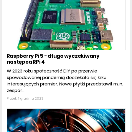
Raspberry Pi 5 - długo wyczekiwany
następca RPi 4
W 2023 roku społeczność DIY po przerwie
spowodowanej pandemią doczekała się kilku
interesujących premier. Nowe płytki przedstawił m.in.
zespół...
Piątek, 1 grudnia 2023