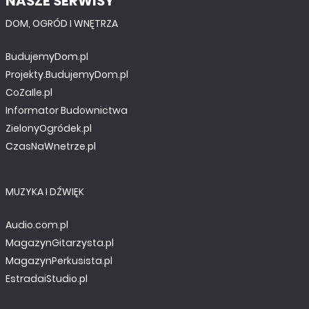
NASZE SERWISY
DOM, OGRÓD I WNĘTRZA
BudujemyDom.pl
Projekty.BudujemyDom.pl
CoZaIle.pl
Informator Budownictwa
ZielonyOgródek.pl
CzasNaWnetrze.pl
MUZYKA I DŹWIĘK
Audio.com.pl
MagazynGitarzysta.pl
MagazynPerkusista.pl
EstradaiStudio.pl