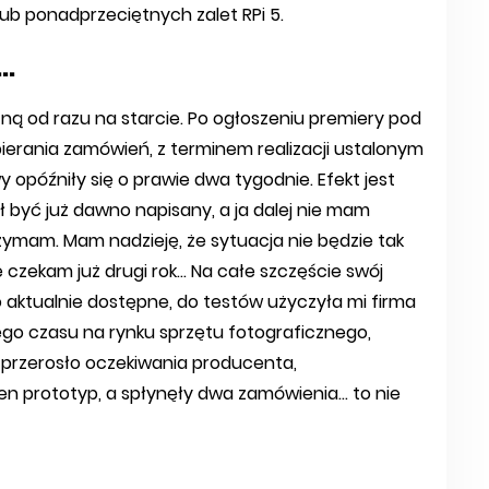
ub ponadprzeciętnych zalet RPi 5.
..
zną od razu na starcie. Po ogłoszeniu premiery pod
bierania zamówień, z terminem realizacji ustalonym
y opóźniły się o prawie dwa tygodnie. Efekt jest
iał być już dawno napisany, a ja dalej nie mam
rzymam. Mam nadzieję, że sytuacja nie będzie tak
czekam już drugi rok… Na całe szczęście swój
o aktualnie dostępne, do testów użyczyła mi firma
ego czasu na rynku sprzętu fotograficznego,
 przerosło oczekiwania producenta,
en prototyp, a spłynęły dwa zamówienia… to nie