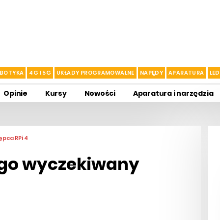
BOTYKA
4G I 5G
UKŁADY PROGRAMOWALNE
NAPĘDY
APARATURA
LED
Opinie
Kursy
Nowości
Aparatura i narzędzia
ępca RPi 4
ługo wyczekiwany