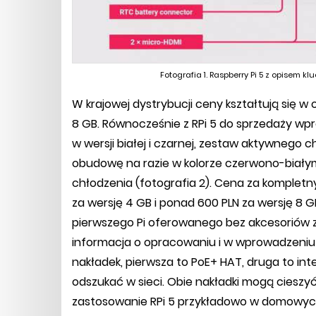
Fotografia 1. Raspberry Pi 5 z opisem
W krajowej dystrybucji ceny kształtują się w 
8 GB. Równocześnie z RPi 5 do sprzedaży w
w wersji białej i czarnej, zestaw aktywnego c
obudowę na razie w kolorze czerwono-biał
chłodzenia (fotografia 2). Cena za kompletny
za wersję 4 GB i ponad 600 PLN za wersję 8 GB
pierwszego Pi oferowanego bez akcesoriów za
informacja o opracowaniu i w wprowadzeniu
nakładek, pierwsza to PoE+ HAT, druga to in
odszukać w sieci. Obie nakładki mogą ciesz
zastosowanie RPi 5 przykładowo w domowyc