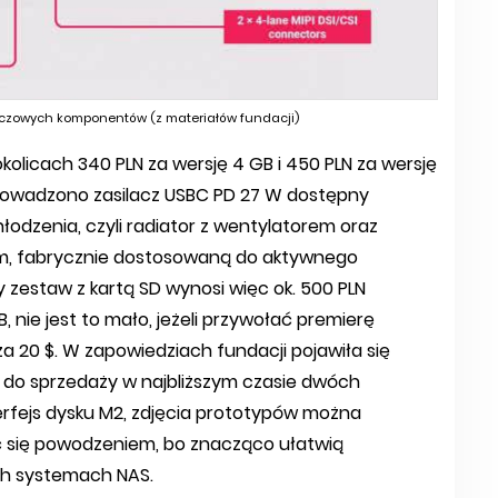
 kluczowych komponentów (z materiałów fundacji)
okolicach 340 PLN za wersję 4 GB i 450 PLN za wersję
prowadzono zasilacz USBC PD 27 W dostępny
hłodzenia, czyli radiator z wentylatorem oraz
ym, fabrycznie dostosowaną do aktywnego
 zestaw z kartą SD wynosi więc ok. 500 PLN
, nie jest to mało, jeżeli przywołać premierę
 20 $. W zapowiedziach fundacji pojawiła się
 do sprzedaży w najbliższym czasie dwóch
terfejs dysku M2, zdjęcia prototypów można
yć się powodzeniem, bo znacząco ułatwią
h systemach NAS.