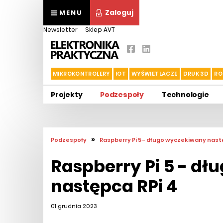
Zaloguj
MENU
Newsletter
Sklep AVT
MIKROKONTROLERY
IOT
WYŚWIETLACZE
DRUK 3D
RO
Projekty
Podzespoły
Technologie
»
Podzespoły
Raspberry Pi 5 - długo wyczekiwany nast
Raspberry Pi 5 - d
następca RPi 4
01 grudnia 2023