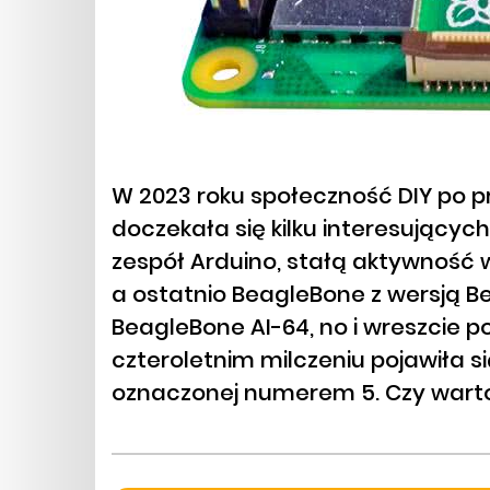
W 2023 roku społeczność DIY po
doczekała się kilku interesujących
zespół Arduino, stałą aktywność w
a ostatnio BeagleBone z wersją B
BeagleBone AI-64, no i wreszcie p
czteroletnim milczeniu pojawiła s
oznaczonej numerem 5. Czy warto