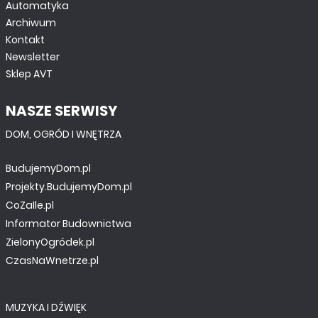
Automatyka
Archiwum
Kontakt
Newsletter
Sklep AVT
NASZE SERWISY
DOM, OGRÓD I WNĘTRZA
BudujemyDom.pl
Projekty.BudujemyDom.pl
CoZaIle.pl
Informator Budownictwa
ZielonyOgródek.pl
CzasNaWnetrze.pl
MUZYKA I DŹWIĘK