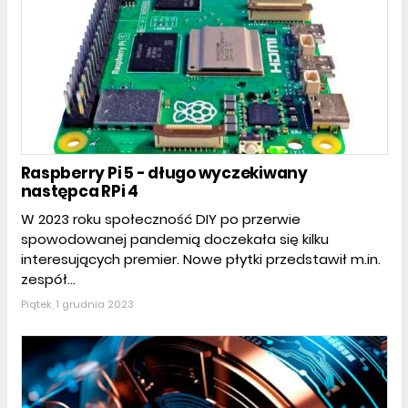
Raspberry Pi 5 - długo wyczekiwany
następca RPi 4
W 2023 roku społeczność DIY po przerwie
spowodowanej pandemią doczekała się kilku
interesujących premier. Nowe płytki przedstawił m.in.
zespół...
Piątek, 1 grudnia 2023