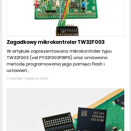
Zagadkowy mikrokontroler TW32F003
W artykule zaprezentowano mikrokontroler typu
TW32F003 (vel PY32F003F18P6) oraz omówiono
metodę programowania jego pamięci Flash i
ustawień...
Czwartek, 1 sierpnia 2024