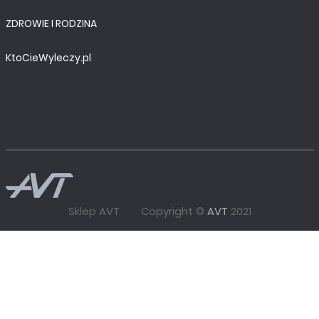
ZDROWIE I RODZINA
KtoCieWyleczy.pl
Sklep AVT
Copyright ©
AVT
2021