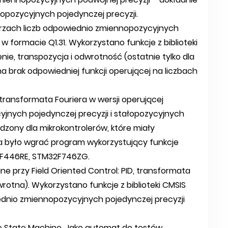
nopozycyjnych pojedynczej precyzji.
cierzach liczb odpowiednio zmiennopozycyjnych
w formacie Q1.31. Wykorzystano funkcje z biblioteki
e, transpozycja i odwrotność (ostatnie tylko dla
a brak odpowiedniej funkcji operującej na liczbach
ka transformata Fouriera w wersji operującej
jnych pojedynczej precyzji i stałopozycyjnych
dzony dla mikrokontrolerów, które miały
 było wgrać program wykorzystujący funkcje
M32F446RE, STM32F746ZG.
ne przy Field Oriented Control: PID, transformata
wrotna). Wykorzystano funkcje z biblioteki CMSIS
iednio zmiennopozycyjnych pojedynczej precyzji
ite State Machine. Jako automat do testów