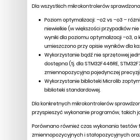
Dla wszystkich mikrokontrolerów sprawdzono
Poziom optymalizacji: –o2 vs –o3 – róż
niewielkie (w większości przypadków nie
wyniki dla poziomu optymalizacji –o3, a
umieszczono przy opisie wyników dla ka
Wykorzystanie bądź nie sprzętowej jedn
dostępna (tj. dla STM32F446RE, STM32F
zmiennopozycyjna pojedynczej precyzji)
Wykorzystanie biblioteki Microlib zopty
biblioteki standardowej.
Dla konkretnych mikrokontrolerów sprawdzo
przyspieszyć wykonanie programów, takich jak
Porównano również czas wykonania testów fft 
zmiennopozycyjnych i stałopozycyjnych oraz 