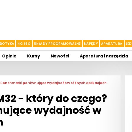
BOTYKA
4G I 5G
UKŁADY PROGRAMOWALNE
NAPĘDY
APARATURA
LED
Opinie
Kursy
Nowości
Aparatura i narzędzia
? Benchmarki porównujące wydajność w różnych aplikacjach
32 - który do czego?
ujące wydajność w
h