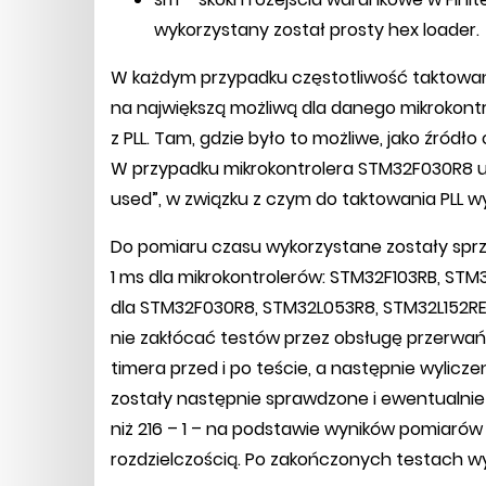
wykorzystany został prosty hex loader.
W każdym przypadku częstotliwość taktowan
na największą możliwą dla danego mikrokontr
z PLL. Tam, gdzie było to możliwe, jako źródł
W przypadku mikrokontrolera STM32F030R8 uż
used”, w związku z czym do taktowania PLL w
Do pomiaru czasu wykorzystane zostały sprz
1 ms dla mikrokontrolerów: STM32F103RB, STM
dla STM32F030R8, STM32L053R8, STM32L152RE.
nie zakłócać testów przez obsługę przerwań
timera przed i po teście, a następnie wylicz
zostały następnie sprawdzone i ewentualni
niż 216 – 1 – na podstawie wyników pomiarów
rozdzielczością. Po zakończonych testach wy