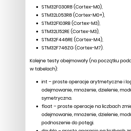
STM32F030R8 (Cortex-M0),
STM32L053R8 (Cortex-M0+),
STM32F103RB (Cortex-M3),
STM32L152RE (Cortex-M3),
STM32F446RE (Cortex-M4),
STM32F746ZG (Cortex-M7).
Kolejne testy obejmowały (na początku pod
w tabelach):
int – proste operacje arytmetyczne i l
odejmowanie, mnożenie, dzielenie, modul
symetryczna.
float – proste operacje na liczbach zm
odejmowanie, mnożenie, dzielenie, mod
podnoszenie do potęgi.
double – proste operacje na liczbach 