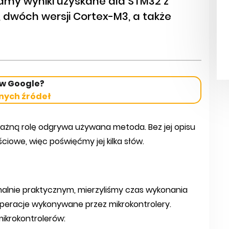
amy wyniki uzyskane dla STM32 z
 dwóch wersji Cortex-M3, a także
 w Google?
nych źródeł
ażną rolę odgrywa używana metoda. Bez jej opisu
ciowe, więc poświęćmy jej kilka słów.
alnie praktycznym, mierzyliśmy czas wykonania
eracje wykonywane przez mikrokontrolery.
ikrokontrolerów: