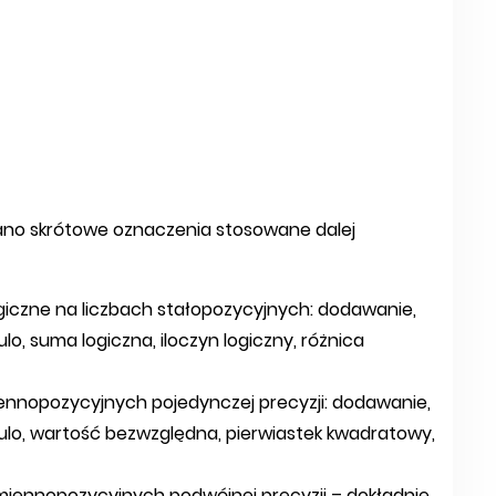
ano skrótowe oznaczenia stosowane dalej
ogiczne na liczbach stałopozycyjnych: dodawanie,
o, suma logiczna, iloczyn logiczny, różnica
iennopozycyjnych pojedynczej precyzji: dodawanie,
ulo, wartość bezwzględna, pierwiastek kwadratowy,
zmiennopozycyjnych podwójnej precyzji – dokładnie