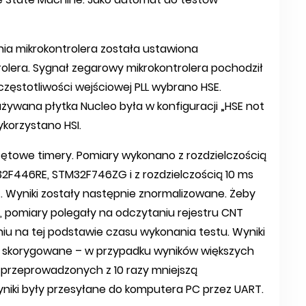
ia mikrokontrolera została ustawiona
olera. Sygnał zegarowy mikrokontrolera pochodził
o częstotliwości wejściowej PLL wybrano HSE.
ywana płytka Nucleo była w konfiguracji „HSE not
ykorzystano HSI.
ętowe timery. Pomiary wykonano z rozdzielczością
32F446RE, STM32F746ZG i z rozdzielczością 10 ms
 Wyniki zostały następnie znormalizowane. Żeby
, pomiary polegały na odczytaniu rejestru CNT
eniu na tej podstawie czasu wykonania testu. Wyniki
e skorygowane – w przypadku wyników większych
 przeprowadzonych z 10 razy mniejszą
niki były przesyłane do komputera PC przez UART.