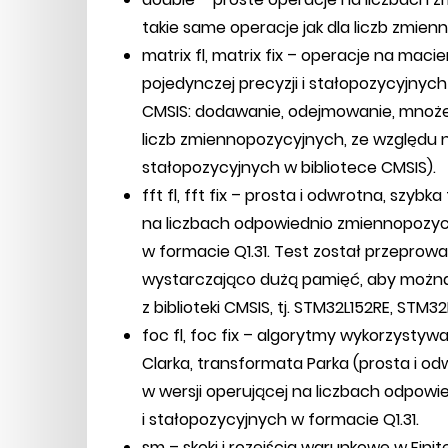
takie same operacje jak dla liczb zmien
matrix fl, matrix fix – operacje na ma
pojedynczej precyzji i stałopozycyjnych 
CMSIS: dodawanie, odejmowanie, mnożeni
liczb zmiennopozycyjnych, ze względu n
stałopozycyjnych w bibliotece CMSIS).
fft fl, fft fix – prosta i odwrotna, szyb
na liczbach odpowiednio zmiennopozycy
w formacie Q1.31. Test został przeprowa
wystarczająco dużą pamięć, aby można
z biblioteki CMSIS, tj. STM32L152RE, ST
foc fl, foc fix – algorytmy wykorzystywa
Clarka, transformata Parka (prosta i od
w wersji operującej na liczbach odpow
i stałopozycyjnych w formacie Q1.31.
sm – skoki i rozejścia warunkowe w Fin