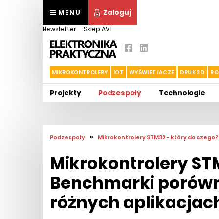
Zaloguj
MENU
Newsletter
Sklep AVT
MIKROKONTROLERY
IOT
WYŚWIETLACZE
DRUK 3D
RO
Projekty
Podzespoły
Technologie
»
Podzespoły
Mikrokontrolery STM32 - który do czego
Mikrokontrolery STM
Benchmarki porówn
różnych aplikacjac