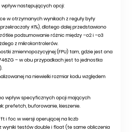
 wpływ następujących opcji:
nice w otrzymanych wynikach z reguły były
 przekraczały ±1%), dlatego dalej przedstawiono
 krótkie podsumowanie różnic między –o2 i –o3
żdego z mikrokontrolerów.
ostki zmiennopozycyjnej (FPU) tam, gdzie jest ona
746ZG – w obu przypadkach jest to jednostka
.
malizowanej na niewielki rozmiar kodu względem
no wpływ specyficznych opcji mających
: prefetch, buforowanie, kieszenie.
i foc w wersji operującej na liczb
wyniki testów double i float (te same obliczenia