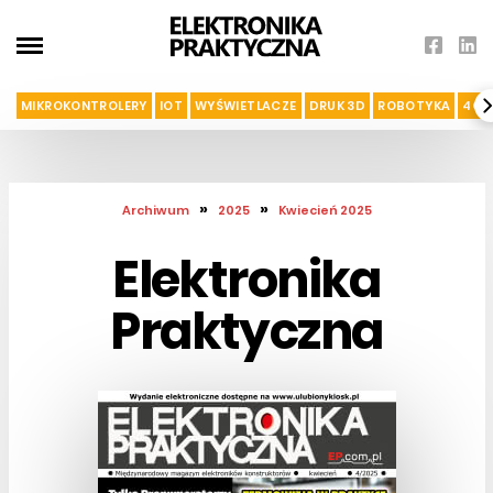
MIKROKONTROLERY
IOT
WYŚWIETLACZE
DRUK 3D
ROBOTYKA
4G I
»
»
Archiwum
2025
Kwiecień 2025
Elektronika
Praktyczna