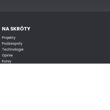
NA SKRÓTY
Projekty
Podzespoły
Technologie
Opinie
Kursy
Nowości
Aparatura i narzędzia
Rynek
Automatyka
Archiwum
Kontakt
Newsletter
Sklep AVT