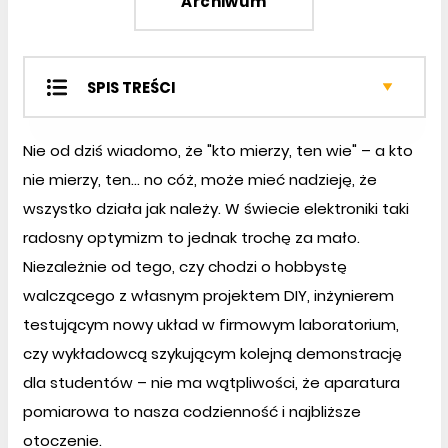
Archiwum
SPIS TREŚCI
Projekty EP
Nie od dziś wiadomo, że "kto mierzy, ten wie" – a kto
Moduły w aplikacjach
nie mierzy, ten… no cóż, może mieć nadzieję, że
Miniprojekty
wszystko działa jak należy. W świecie elektroniki taki
Temat miesiąca
Prezentacje
radosny optymizm to jednak trochę za mało.
Notatnik konstruktora
Niezależnie od tego, czy chodzi o hobbystę
Kursy
walczącego z własnym projektem DIY, inżynierem
Elektronika w praktyce
testującym nowy układ w firmowym laboratorium,
Audio bez tajemnic
czy wykładowcą szykującym kolejną demonstrację
dla studentów – nie ma wątpliwości, że aparatura
pomiarowa to nasza codzienność i najbliższe
otoczenie.