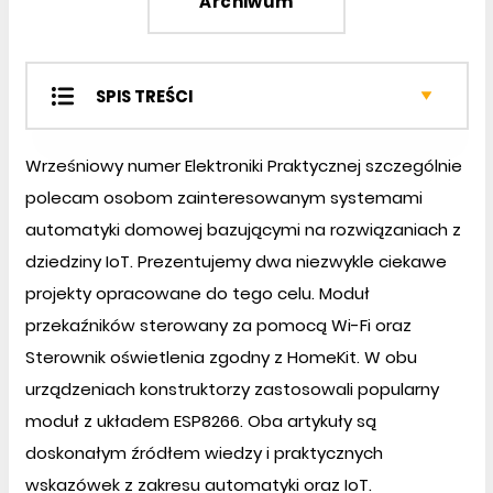
Archiwum
SPIS TREŚCI
Projekty SOFT
Wrześniowy numer Elektroniki Praktycznej szczególnie
Projekty EP
polecam osobom zainteresowanym systemami
Miniprojekty
automatyki domowej bazującymi na rozwiązaniach z
Projekty czytelników
Prezentacje
dziedziny IoT. Prezentujemy dwa niezwykle ciekawe
Notatnik konstruktora
projekty opracowane do tego celu. Moduł
Wybór konstruktora
przekaźników sterowany za pomocą Wi-Fi oraz
Kursy
Sterownik oświetlenia zgodny z HomeKit. W obu
Podzespoły
urządzeniach konstruktorzy zastosowali popularny
Automatyka i Mechatronika
moduł z układem ESP8266. Oba artykuły są
Konkurs
doskonałym źródłem wiedzy i praktycznych
Nie przeocz
wskazówek z zakresu automatyki oraz IoT.