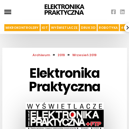
MIKROKONTROLERY
IOT
WYŚWIETLACZE
DRUK 3D
ROBOTYKA
4G I
»
»
Archiwum
2019
Wrzesień 2019
Elektronika
Praktyczna