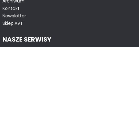
Archiwum
Kontakt
Newsletter
Sklep AVT
NASZE SERWISY
DOM, OGRÓD I WNĘTRZA
BudujemyDom.pl
Projekty.BudujemyDom.pl
CoZaIle.pl
Informator Budownictwa
ZielonyOgródek.pl
CzasNaWnetrze.pl
MUZYKA I DŹWIĘK