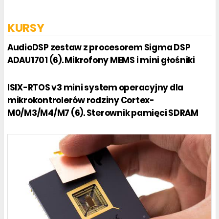
KURSY
AudioDSP zestaw z procesorem Sigma DSP
ADAU1701 (6). Mikrofony MEMS i mini głośniki
ISIX-RTOS v3 mini system operacyjny dla
mikrokontrolerów rodziny Cortex-
M0/M3/M4/M7 (6). Sterownik pamięci SDRAM