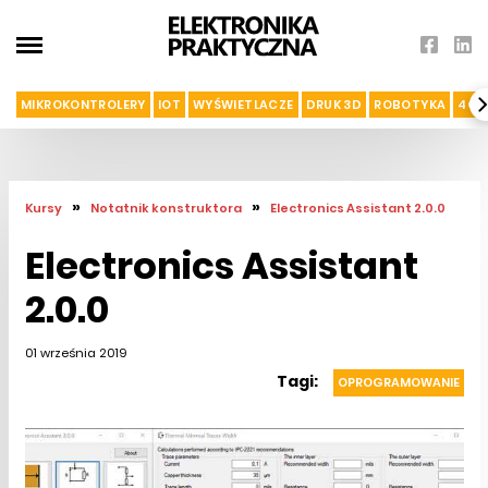
MIKROKONTROLERY
IOT
WYŚWIETLACZE
DRUK 3D
ROBOTYKA
4G I
»
»
Kursy
Notatnik konstruktora
Electronics Assistant 2.0.0
Electronics Assistant
2.0.0
01 września 2019
Tagi:
OPROGRAMOWANIE