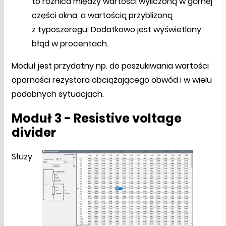
to różnica między wartości wyliczoną w górnej
części okna, a wartością przybliżoną
z typoszeregu. Dodatkowo jest wyświetlany
błąd w procentach.
Moduł jest przydatny np. do poszukiwania wartości
oporności rezystora obciążającego obwód i w wielu
podobnych sytuacjach.
Moduł 3 - Resistive voltage
divider
Służy