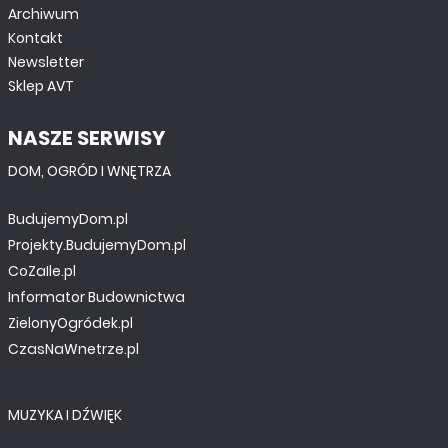
Archiwum
Kontakt
Newsletter
Sklep AVT
NASZE SERWISY
DOM, OGRÓD I WNĘTRZA
BudujemyDom.pl
Projekty.BudujemyDom.pl
CoZaIle.pl
Informator Budownictwa
ZielonyOgródek.pl
CzasNaWnetrze.pl
MUZYKA I DŹWIĘK