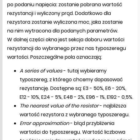
po podaniu napięcia: zostanie pobrana wartość
rezystancji i wyliczony prąd. Dodatkowo dla
rezystora zostanie wyliczona moc, jaka zostanie
na nim wytracona dla podanych parametrów.
W dolnej części okna jest sekcja doboru wartości
rezystancji do wybranego przez nas typoszeregu
wartości. Poszczególne pola oznaczają:
A series of values
- tutaj wybieramy
typoszereg, z którego chcemy dopasować
rezystancję. Dostępne są: E3 - 50%, E6 - 20%,
E12 - 10%, E24 - 5%, E48 - 2%, E96 - 1%, E192 - 0,5%.
The nearest value of the resistor
- najbliższa
wartość rezystora z wybranego typoszeregu.
Error approximation
- błąd przybliżenia
wartości do typoszeregu. Wartość liczbowa