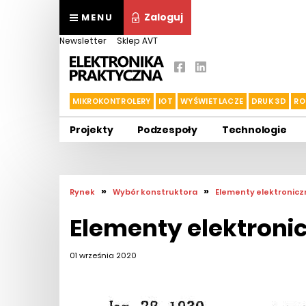
Zaloguj
MENU
Newsletter
Sklep AVT
MIKROKONTROLERY
IOT
WYŚWIETLACZE
DRUK 3D
RO
Projekty
Podzespoły
Technologie
»
»
Rynek
Wybór konstruktora
Elementy elektronicz
Elementy elektroni
01 września 2020