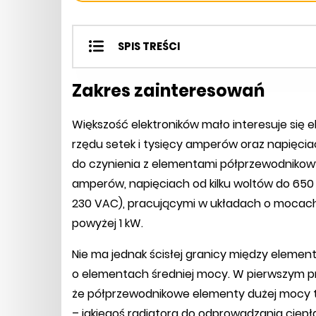
SPIS TREŚCI
Tyrystory
Zakres zainteresowań
Zakres zainteresowań
Trudne początki
Większość elektroników mało interesuje się
MOSFET-y
rzędu setek i tysięcy amperów oraz napięciac
JFET-y mocy?
do czynienia z elementami półprzewodnikowym
IGBT
amperów, napięciach od kilku woltów do 650 
Święty Graal i szybkość tranzystorów
230 VAC), pracującymi w układach o mocach 
Tranzystory w.cz. dużej mocy
powyżej 1 kW.
Przełączające tranzystory SiC i GaN
Powraca... nowe, czyli normalnie zatkane 
Nie ma jednak ścisłej granicy między elemen
MOSFET-y i układy scalone GaN?
o elementach średniej mocy. W pierwszym pr
Sterowanie SiC i GaN
że półprzewodnikowe elementy dużej mocy t
Nadzieje i rzeczywistość
– jakiegoś radiatora do odprowadzania ciepła