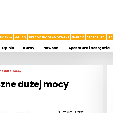
BOTYKA
4G I 5G
UKŁADY PROGRAMOWALNE
NAPĘDY
APARATURA
LED
Opinie
Kursy
Nowości
Aparatura i narzędzia
ne dużej mocy
czne dużej mocy