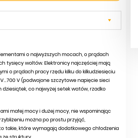
 elementami o najwyższych mocach, o prądach
h tysięcy woltów. Elektronicy najczęściej mają
i o prądach pracy rzędu kilku do kilkudziesięciu
V...700 V (podwojone szczytowe napięcie sieci
dziesiątek, co najwyżej setek watów, rzadko
tranzystory SiC i GaN
tami małej mocy i dużej mocy, nie wspominając
zybliżeniu można po prostu przyjąć,
o takie, które wymagają dodatkowego chłodzenia
 ze struktury.