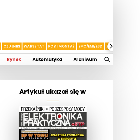
CZUJNIKI
WARSZTAT
PCB I MONTAŻ
EMC/EMI/ESD
ZASILANIE I AKU
Rynek
Automatyka
Archiwum
Artykuł ukazał się w