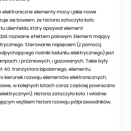
o elektroniczne elementy mocy i jakie nowe
je się bowiem, że historia zatoczyła koło.
u Lilienfelda, który opisywał element
, dziś nazwane efektem polowym. Element mający
ktrycznego. Sterowanie napięciem (z pomocą
odpychającego nośniki ładunku elektrycznego) jest
ampach: i próżniowych, i gazowanych. Takie były
at 40. tranzystora bipolarnego, elementu
ło kierunek rozwoju elementów elektronicznych,
kawe, w kolejnych latach coraz częściej powracano
lektrycznym). Historia zatoczyła koło. I właśnie
ynującym wątkiem historii rozwoju półprzewodników,