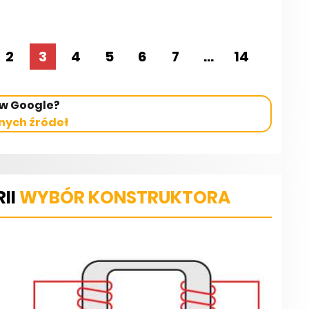
2
3
4
5
6
7
...
14
 w Google?
nych źródeł
II
WYBÓR KONSTRUKTORA