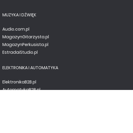
MUZYKA I DŹWIĘK
Audio.com.pl
MagazynGitarzysta.pl
MagazynPerkusista.pl
EstradaiStudio.pl
ELEKTRONIKA I AUTOMATYKA
ElektronikaB2B.pl
AutomatykaB2B.pl
Elektronika Praktyczna
Elportal.pl
Świat Radio
FOTOGRAFIA, EDUKACJA I HI-TECH