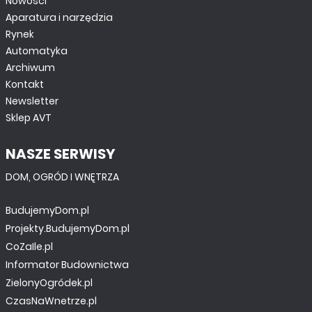
Nowości
Aparatura i narzędzia
Rynek
Automatyka
Archiwum
Kontakt
Newsletter
Sklep AVT
NASZE SERWISY
DOM, OGRÓD I WNĘTRZA
BudujemyDom.pl
Projekty.BudujemyDom.pl
CoZaIle.pl
Informator Budownictwa
ZielonyOgródek.pl
CzasNaWnetrze.pl