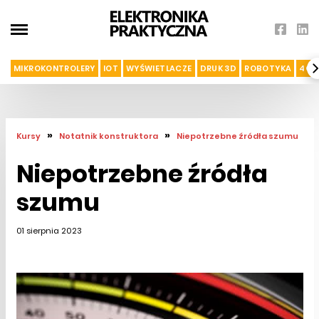
MIKROKONTROLERY
IOT
WYŚWIETLACZE
DRUK 3D
ROBOTYKA
4G I
»
»
Kursy
Notatnik konstruktora
Niepotrzebne źródła szumu
Niepotrzebne źródła
szumu
01 sierpnia 2023