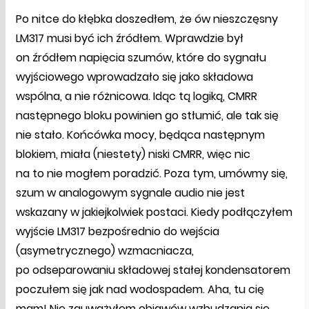
Po nitce do kłębka doszedłem, że ów nieszczęsny
LM317 musi być ich źródłem. Wprawdzie był
on źródłem napięcia szumów, które do sygnału
wyjściowego wprowadzało się jako składowa
wspólna, a nie różnicowa. Idąc tą logiką, CMRR
następnego bloku powinien go stłumić, ale tak się
nie stało. Końcówka mocy, będąca następnym
blokiem, miała (niestety) niski CMRR, więc nic
na to nie mogłem poradzić. Poza tym, umówmy się,
szum w analogowym sygnale audio nie jest
wskazany w jakiejkolwiek postaci. Kiedy podłączyłem
wyjście LM317 bezpośrednio do wejścia
(asymetrycznego) wzmacniacza,
po odseparowaniu składowej stałej kondensatorem
poczułem się jak nad wodospadem. Aha, tu cię
mam! Nie zauważyłem objawów wzbudzania się