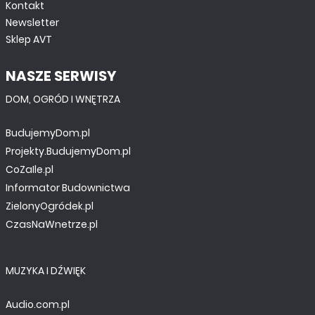
Kontakt
Newsletter
Sklep AVT
NASZE SERWISY
DOM, OGRÓD I WNĘTRZA
BudujemyDom.pl
Projekty.BudujemyDom.pl
CoZaIle.pl
Informator Budownictwa
ZielonyOgródek.pl
CzasNaWnetrze.pl
MUZYKA I DŹWIĘK
Audio.com.pl