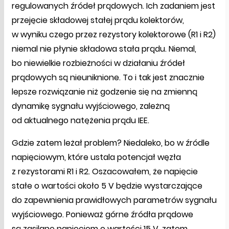
regulowanych źródeł prądowych. Ich zadaniem jest
przejęcie składowej stałej prądu kolektorów,
w wyniku czego przez rezystory kolektorowe (R1 i R2)
niemal nie płynie składowa stała prądu. Niemal,
bo niewielkie rozbieżności w działaniu źródeł
prądowych są nieuniknione. To i tak jest znacznie
lepsze rozwiązanie niż godzenie się na zmienną
dynamikę sygnału wyjściowego, zależną
od aktualnego natężenia prądu IEE.
Gdzie zatem leżał problem? Niedaleko, bo w źródle
napięciowym, które ustala potencjał węzła
z rezystorami R1 i R2. Oszacowałem, że napięcie
stałe o wartości około 5 V będzie wystarczające
do zapewnienia prawidłowych parametrów sygnału
wyjściowego. Ponieważ górne źródła prądowe
są zasilane napięciem o wartości 15 V, zatem