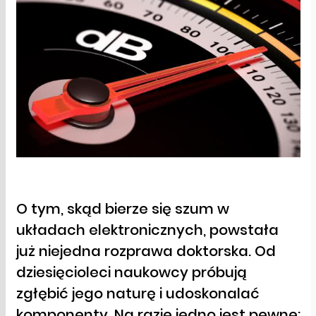
O tym, skąd bierze się szum w
układach elektronicznych, powstała
już niejedna rozprawa doktorska. Od
dziesięcioleci naukowcy próbują
zgłębić jego naturę i udoskonalać
komponenty. Na razie jedno jest pewne: