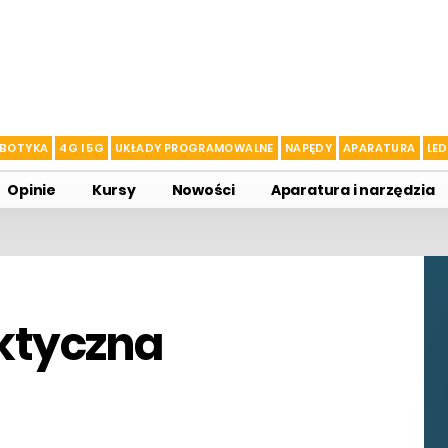
BOTYKA
4G I 5G
UKŁADY PROGRAMOWALNE
NAPĘDY
APARATURA
LED
Opinie
Kursy
Nowości
Aparatura i narzędzia
aktyczna