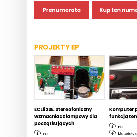
Prenumerata
Kup ten num
PROJEKTY EP
ECL82SE. Stereofoniczny
Komputer 
wzmacniacz lampowy dla
funkcją t
początkujących
PDF
Materiały 
PDF