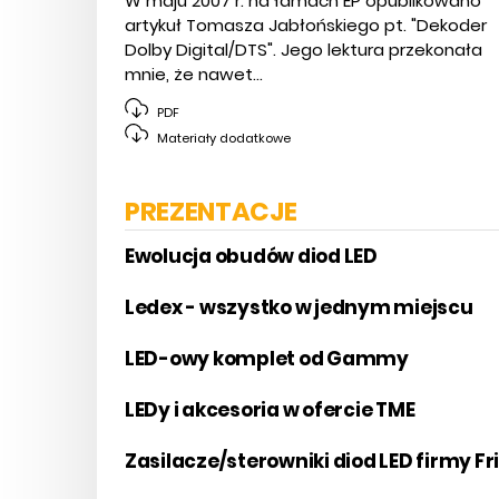
W maju 2007 r. na łamach EP opublikowano
artykuł Tomasza Jabłońskiego pt. "Dekoder
Dolby Digital/DTS". Jego lektura przekonała
mnie, że nawet...
PDF
Materiały dodatkowe
PREZENTACJE
Ewolucja obudów diod LED
Ledex - wszystko w jednym miejscu
LED-owy komplet od Gammy
LEDy i akcesoria w ofercie TME
Zasilacze/sterowniki diod LED firmy Fr