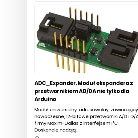
ADC_Expander. Moduł ekspandera z
przetwornikiem AD/DA nie tylko dla
Arduino
Moduł uniwersalny, adresowalny, zawierający
nowoczesne, 12-bitowe przetworniki A/D i D/
firmy Maxim-Dallas z interfejsem I²C.
Doskonale nadają...