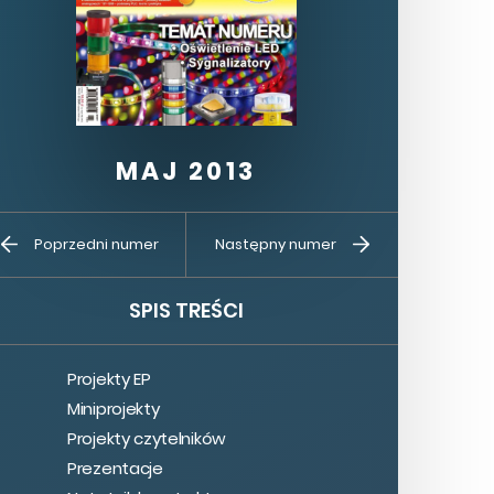
MAJ 2013
Kup ten
Prenumerata
Poprzedni numer
Następny numer
numer
SPIS TREŚCI
Projekty EP
Miniprojekty
Projekty czytelników
Prezentacje