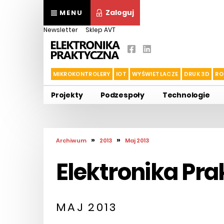
Zaloguj
MENU
Newsletter
Sklep AVT
MIKROKONTROLERY
IOT
WYŚWIETLACZE
DRUK 3D
RO
Projekty
Podzespoły
Technologie
»
»
Archiwum
2013
Maj 2013
Elektronika Pr
MAJ 2013