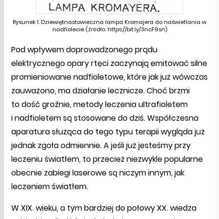
Rysunek 1. Dziewiętnastowieczna lampa Kromajera do naświetlania w
nadfiolecie (źródło: https://bit.ly/3ncF9sn)
Pod wpływem doprowadzonego prądu
elektrycznego opary rtęci zaczynają emitować silne
promieniowanie nadfioletowe, które jak już wówczas
zauważono, ma działanie lecznicze. Choć brzmi
to dość groźnie, metody leczenia ultrafioletem
i nadfioletem są stosowane do dziś. Współczesna
aparatura służąca do tego typu terapii wygląda już
jednak zgoła odmiennie. A jeśli już jesteśmy przy
leczeniu światłem, to przecież niezwykle popularne
obecnie zabiegi laserowe są niczym innym, jak
leczeniem światłem.
W XIX. wieku, a tym bardziej do połowy XX. wiedza