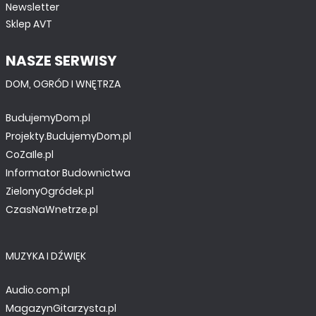
Newsletter
Sklep AVT
NASZE SERWISY
DOM, OGRÓD I WNĘTRZA
BudujemyDom.pl
Projekty.BudujemyDom.pl
CoZaIle.pl
Informator Budownictwa
ZielonyOgródek.pl
CzasNaWnetrze.pl
MUZYKA I DŹWIĘK
Audio.com.pl
MagazynGitarzysta.pl