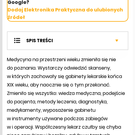
Google?
Dodaj Elektronika Praktyczna do ulubionych
źródeł
SPIS TREŚCI
Elektronika w gabinetach lekarskich
Medycyna na przestrzeni wieku zmieniła się nie
Elektronika paramedyczna u każdego
do poznania. Wystarczy odwiedzić skanseny,
Profesjonalna elektronika osobista i
w których zachowały się gabinety lekarskie końca
szpitalna
Sprzęt dla rehabilitacji
XIX wieku, aby naocznie się o tym przekonać.
O czym nie powiedziano
Zmieniło się wszystko: wiedza medyczna, podejście
do pacjenta, metody leczenia, diagnostyka,
medykamenty, wyposażenie gabinetu
w instrumenty używane podczas zabiegów
w i operacji. Współczesny lekarz czułby się chyba