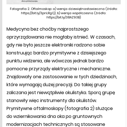
Fotografia 2. Oftalmoskop: a) wersja dziewiętnastowieczna (źródło:
https://bit.ly/3pnLRgQ), b) wersja współczesna (źródło:
https://bit.ly/38AZ93B)
Medycyna bez choćby najprostszego
oprzyrządowania nie mogłaby istnieć. W czasach,
gdy nie było jeszcze elektroniki radzono sobie
konstruując bardzo prymitywne z dzisiejszego
punktu widzenia, ale wówczas jednak bardzo
pomocne przyrządy elektryczne i mechaniczne.
Znajdowały one zastosowanie w tych dziedzinach,
które wymagają dużej precyzji. Do takiej grupy
zaliczana jest niewątpliwie okulistyka. Sporą grupę
stanowiły więc instrumenty dla okulistów.
Prymitywne oftalmoskopy (fotografia 2) służące
do wziernikowania dna oka po gruntownych
modernizacjach technicznych są stosowane