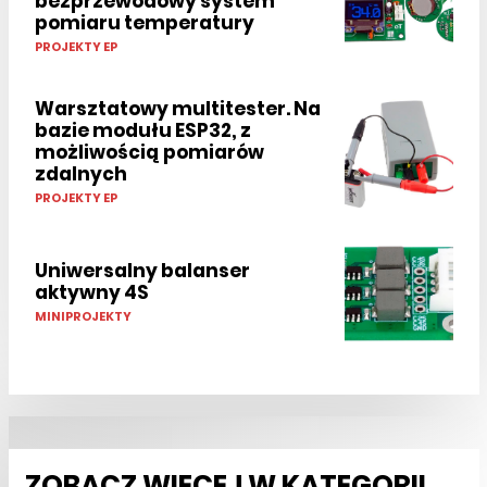
bezprzewodowy system
pomiaru temperatury
PROJEKTY EP
Warsztatowy multitester. Na
bazie modułu ESP32, z
możliwością pomiarów
zdalnych
PROJEKTY EP
Uniwersalny balanser
aktywny 4S
MINIPROJEKTY
ZOBACZ WIĘCEJ W KATEGORII