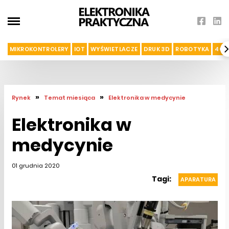
MIKROKONTROLERY
IOT
WYŚWIETLACZE
DRUK 3D
ROBOTYKA
4G I
»
»
Rynek
Temat miesiąca
Elektronika w medycynie
Elektronika w
medycynie
01 grudnia 2020
Tagi:
APARATURA