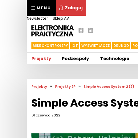
Zaloguj
MENU
Newsletter
Sklep AVT
MIKROKONTROLERY
IOT
WYŚWIETLACZE
DRUK 3D
RO
Projekty
Podzespoły
Technologie
»
»
Projekty
Projekty EP
Simple Access System 2 (2)
Simple Access Syste
01 czerwca 2022