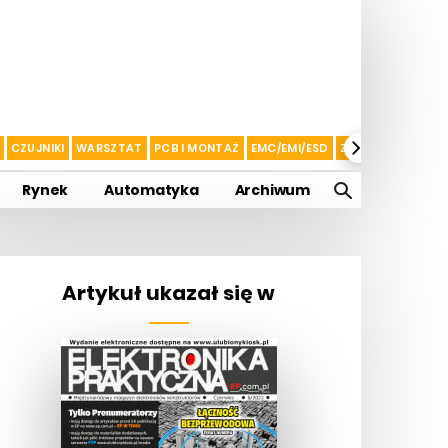
CZUJNIKI
WARSZTAT
PCB I MONTAŻ
EMC/EMI/ESD
ZASILANIE I AKU
Rynek
Automatyka
Archiwum
Artykuł ukazał się w