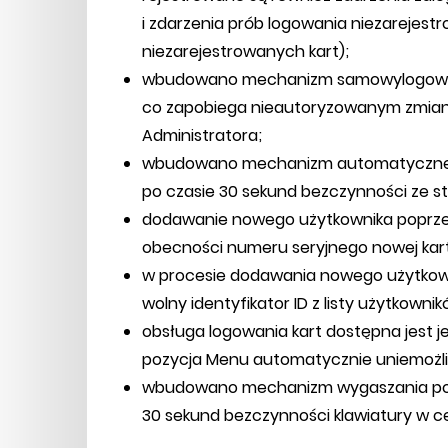
i zdarzenia prób logowania niezarejes
niezarejestrowanych kart);
wbudowano mechanizm samowylogowywan
co zapobiega nieautoryzowanym zmian
Administratora;
wbudowano mechanizm automatyczneg
po czasie 30 sekund bezczynności ze s
dodawanie nowego użytkownika poprz
obecności numeru seryjnego nowej karty
w procesie dodawania nowego użytkown
wolny identyfikator ID z listy użytkow
obsługa logowania kart dostępna jest 
pozycja Menu automatycznie uniemożliw
wbudowano mechanizm wygaszania podś
30 sekund bezczynności klawiatury w c